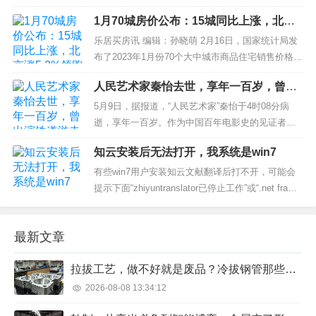
消费潜力，...
无动于衷，或许真的是每个人对于信息的解读能力
1月70城房价公布：15城同比上涨，北京
不太一样吧。 但是每次都因为当时在犹豫不决中，
涨5.2%领跑一线城市
在观望中错过了一次次机会，但又在抖音上看到关
乐居买房讯 编辑：孙晓萌 2月16日，国家统计局发
于某某某通过抖音小店赚了***钱的案例，在哀声叹
布了2023年1月份70个大中城市商品住宅销售价格变
气...
动情况。1月份，70个大中城市中，新建商品住宅销
人民艺术家秦怡去世，享年一百岁，曾出
售价格同比上涨城市有15个，比上月减少1个。...
演铁道游击队芳林嫂
5月9日，据报道，“人民艺术家”秦怡于4时08分病
逝，享年一百岁。作为中国百年电影史的见证者和
耕耘者，“人民艺术家”的秦怡，生于1922年，先后出
知云安装后无法打开，我系统是win7
演了《铁道游击队》、《马兰花开》、《女篮5
号》、《上海屋檐下》、《青海湖畔》、《那些女
有些win7用户安装知云文献翻译后打不开，可能会
人》等多部经典优秀的影视作品。1956年，秦怡搭
提示下面“zhiyuntranslator已停止工作”或“.net frame
档曹会渠，一起出演了...
work初始化错误”等错误画面。当然，并非所有win7
用户都会出现无法打开的情况，只是少数。原因分
最新文章
析知云文献翻译软件是基于.net编程的，并且其中使
用到部分VC运行库，由于w...
拉拔工艺，做不好就是废品？冷拔钢管那些年我们踩过的坑
2026-08-08 13:34:12