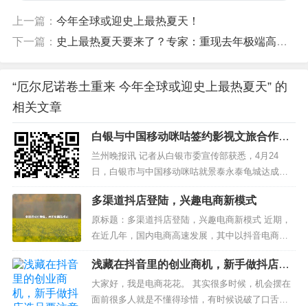
上一篇：
今年全球或迎史上最热夏天！
下一篇：
史上最热夏天要来了？专家：重现去年极端高温事件的可能性较小
“厄尔尼诺卷土重来 今年全球或迎史上最热夏天” 的
相关文章
白银与中国移动咪咕签约影视文旅合作项
目助推景泰龟城发展
兰州晚报讯 记者从白银市委宣传部获悉，4月24
日，白银市与中国移动咪咕就景泰永泰龟城达成文
旅项目合作并正式签约，预示着这座位于景泰县寺
多渠道抖店登陆，兴趣电商新模式
滩乡境内、距今已有400多年历史的明代军事要塞将
迎来新的发展机遇。 景泰永泰龟城修筑于明万历三
原标题：多渠道抖店登陆，兴趣电商新模式 近期，
十六年（1608年），是明政府为防御北方少数民族
在近几年，国内电商高速发展，其中以抖音电商为
入...
例，通过创新消费需求，开创了兴趣电商的新模
浅藏在抖音里的创业商机，新手做抖店选
式，为商家带来持续的消费增量。其中字节跳动旗
品要注意这几个点
下全线产品MAU月活跃用户高达19亿+，带来了高
大家好，我是电商花花。 其实很多时候，机会摆在
流量，其中抖音用户日活跃量高达6亿，，具有巨大
面前很多人就是不懂得珍惜，有时候说破了口舌都