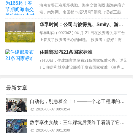
实施24小时勤务确保交通安全畅通
壶形饱满稳重...
海南交警正在现场执勤。海南交警供图 新海南客户
端、南海网、南国都市报2月6日消息（记者王燕珍
特约记者周平虎）春节假期期间，全省公安交警部
华孚时尚：公司与彼得兔、Smily、游戏
门坚守岗位，严查突出交通违法，加强路面巡逻管
剑网三、芝芝酱、番茄小狗以及小红书诸
控，强化应急处置，全...
华孚时尚 ( 002042 ) 04 月 21 日在投资者关系平台
多画家博主有合作关系
上答复了投资者关心的问题。 投资者：您好！财报
看公司网链平台业务近上百亿多，每年在增长有人
住建部发布21条国家标准
工智能 AI 技术应用助力吗？今后发展市场空间大
吗？谢谢？ 华孚时尚董秘：尊敬的投资...
7月30日，住建部官网发布21条国家标准公告。详见
↓ 1 住房和城乡建设部关于发布国家标准 《冷库施
工及验收标准》的公告 原文如下： 现批准《冷库施
工及验收标准》为国家标准，编号为GB51440-2021
最新文章
，自2021年12月1日起实施。其中，第4.2.2、...
自动化，别急着全上！——一个老工程师的掏心窝子话
2026-08-07 08:43:54
数字孪生实战：三年踩坑后我终于看清了它的“真面目”
2026-08-07 08:13:00