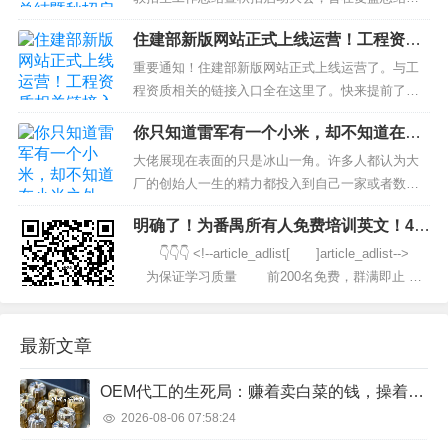
有任何...
作经验，相互学习、借鉴；反思工作中存在的问题
住建部新版网站正式上线运营！工程资质
并研讨解决方案；提升业务能力及企业团队核心竞
相关链接入口全在这里了！
争力，为下一步做好秋季招生工作做出具体的方向
重要通知！住建部新版网站正式上线运营了。与工
指引。知云时代教育集团总裁郭玉峰、副总裁、...
程资质相关的链接入口全在这里了。快来提前了解
下新版网站各项功能吧！ 住建部新版网址入口 打开
你只知道雷军有一个小米，却不知道在小
住建部官网，进入新版网站首页 http://www.mohurd.
米之外，他还有另一片天地
gov.cn/ 新版网站与资质相关的链接位置...
大佬展现在表面的只是冰山一角。许多人都认为大
厂的创始人一生的精力都投入到自己一家或者数家
企业上，因为他们只要出现在公众面前一般展露的
明确了！为番禺所有人免费培训英文！4月
都是自身创立不变的企业。比如马云和支付宝，比
21日正式开始！
如刘强东和京东，雷军和小米。...
👇👇👇 ˂!--article_adlist[ ]article_adlist--˃
为保证学习质量 前200名免费，群满即止
你 将 获得 得 （一）获得国家
版权认证的英语方法...
最新文章
OEM代工的生死局：赚着卖白菜的钱，操着卖白粉的心
2026-08-06 07:58:24