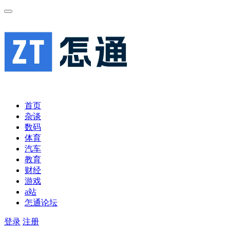
首页
杂谈
数码
体育
汽车
教育
财经
游戏
a站
怎通论坛
登录
注册