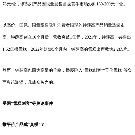
78元/盒，该系列产品因限量发售曾被黄牛市场炒到160-200元一盒。
以高价、国风、限量限售吸引消费者眼球的钟薛高产品销量迅速走
高。钟薛高创立16个月后，营收突破1亿元，2021年，钟薛高一共售出
1.52亿根雪糕，2022年短短5个月内，钟薛高的雪糕出库数为2.2亿片。
然而，钟薛高也因为高昂的价格，屡屡陷入“雪糕刺客”“天价雪糕”等负
面舆论漩涡，几成众矢之的。
受困“雪糕刺客”等舆论事件
推平价产品成“臭棋”？