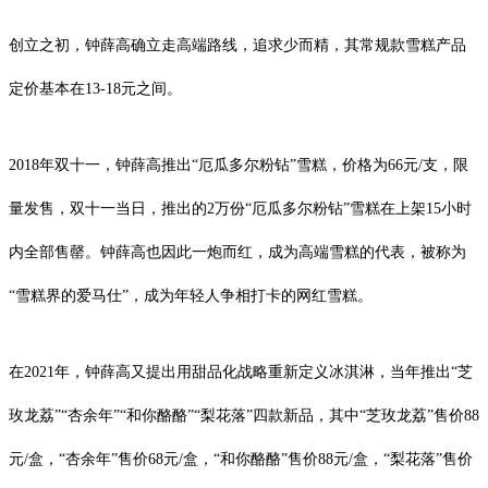
创立之初，钟薛高确立走高端路线，追求少而精，其常规款雪糕产品
定价基本在13-18元之间。
2018年双十一，钟薛高推出“厄瓜多尔粉钻”雪糕，价格为66元/支，限
量发售，双十一当日，推出的2万份“厄瓜多尔粉钻”雪糕在上架15小时
内全部售罄。钟薛高也因此一炮而红，成为高端雪糕的代表，被称为
“雪糕界的爱马仕”，成为年轻人争相打卡的网红雪糕。
在2021年，钟薛高又提出用甜品化战略重新定义冰淇淋，当年推出“芝
玫龙荔”“杏余年”“和你酪酪”“梨花落”四款新品，其中“芝玫龙荔”售价88
元/盒，“杏余年”售价68元/盒，“和你酪酪”售价88元/盒，“梨花落”售价