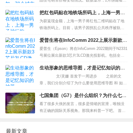
品住宅销售价格变动情况。数据显示，2月份随着政
多了主动触达...
策效果逐步显现及住房需求进一步释放，国内各线
把红包码贴在地铁场所码上，上海一男子
城市商品住宅销售价格环比总体上涨，一线城市商
被行拘
品住宅销售价格同比上涨、二三线城市同比降幅收
为获返现金额，上海一男子将红包二维码贴在了地
窄。 国家统计局城市司首席统计师绳国庆表示，...
铁场所码上。目前，该男子因扰乱公共秩序被轨交
公安依法行政拘留。9月25日，黄某将自己的红包二
爱普生将在InfoComm 2022上展示新款3
维码贴在了地铁场所码上。上海轨交公安 图9月25
芯片3LCD激光投影机
日，上海地铁9号线台儿庄路站民警接车站站长反
爱普生（Epson）将在InfoComm 2022期间于N2331
映，该站1号口进口处及通道内有2张“场所码”被其他
号展位展出新款3芯片3LCD激光投影机。包括全球
二维码覆盖。通过调阅公...
最小最轻的20,000流明和10,000流明激光投影机。
生动形象的思维导图，才是记忆知识的神
这也是爱普生首次在美国展示其新款超紧凑型13,00
器
0、16,000和20,000流明投影机，包括EB-PU22...
文/灵姗 首发于一周进步 之前的文
章，我们分别介绍了为什么要使用思维导图 和 如何
利用思维导图让自己逻辑清晰。 如何利用思维
七国集团（G7）是什么组织？为什么七个
导图让大脑条理清晰 推开思维导图的大门，里
国家中有德意日三个二战轴心国，现在仍
面还有更多精彩的玩法，这篇文章，我们来说说如
看了很多大侠的发言，很多是情绪的宣泄，唯独没
翻云覆雨？
何调动感官，让思...
有正确的国际关系视角。那我来科普一下吧。 首
先，G7出现的根源是列强政治经济发展不平衡规律
的产物，也是国际局势多极化的体现。 冷战结束后
最新文章
相当一段时间是没有所谓G7，那时候只...