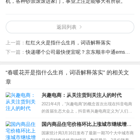
机，各种钞票滚滚进家门，事业上注定能够大有所获。
返回列表
上一篇：
红红火火是指什么生肖，词语解释落实
下一篇：
快递哪个公司最快便宜呢？京东顺丰中通ems三通一达大比拼!（哪个快递公司速度比较快）
“春暖花开是指什么生肖，词语解释落实” 的相关文
章
兴趣电商：从关注货到关注人的时代
2021年4月，“兴趣电商”的概念首次出现在抖音电商
的首届生态大会上，抖音将兴趣电商定义为“人们对
美好生活的向往，满足消费者潜在购物兴趣，提升
国内商品住宅价格环比上涨城市继续增
消费者生活品质的电商”。也即“兴趣电商”从消费者
加，70个城市中55个上涨
的兴趣点入手，由消费者的兴趣引发消费者的购买
国家统计局3月16日发布了最新一期70个大中城市商
冲动。兴趣电商时代与传统电商时代相比，让品牌