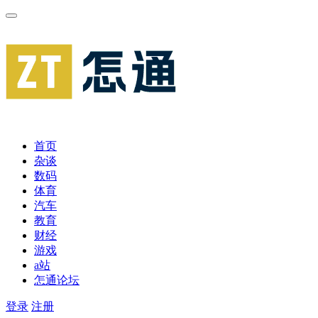
首页
杂谈
数码
体育
汽车
教育
财经
游戏
a站
怎通论坛
登录
注册