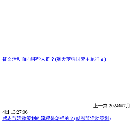
征文活动面向哪些人群？(航天梦强国梦主题征文)
上一篇
2024年7月
4日 13:27:06
感恩节活动策划的流程是怎样的？(感恩节活动策划)