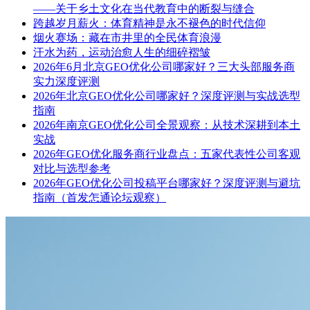
——关于乡土文化在当代教育中的断裂与缝合
跨越岁月薪火：体育精神是永不褪色的时代信仰
烟火赛场：藏在市井里的全民体育浪漫
汗水为药，运动治愈人生的细碎褶皱
2026年6月北京GEO优化公司哪家好？三大头部服务商
实力深度评测
2026年北京GEO优化公司哪家好？深度评测与实战选型
指南
2026年南京GEO优化公司全景观察：从技术深耕到本土
实战
2026年GEO优化服务商行业盘点：五家代表性公司客观
对比与选型参考
2026年GEO优化公司投稿平台哪家好？深度评测与避坑
指南（首发怎通论坛观察）