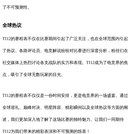
了不可预测性。
全球热议
TI12的赛程表不仅在比赛期间引起了广泛关注，也在全球范围内引起
了热议。各路评论员、电竞解说纷纷对比赛进行深度分析，粉丝们在
社交媒体上热烈讨论各支战队的实力和表现。TI12成为了电竞界的焦
点，吸引了全球无数玩家的目光。
TI12的赛程表不仅仅是一份时间安排，更是电竞界的一场盛宴。通过
全球巡礼、巅峰对决、明星阵容、精彩瞬间以及全球热议等方面的阐
述，我们更加深入地了解了这场比赛的独特魅力。让我们一同期待
TI12为我们带来的精彩表演和不可预测的惊喜！