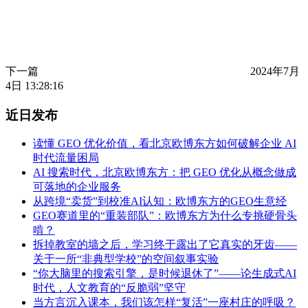
下一篇
2024年7月
4日 13:28:16
近日发布
读懂 GEO 优化价值，看北京欧博东方如何破解企业 AI
时代流量困局
AI 搜索时代，北京欧博东方：把 GEO 优化从概念做成
可落地的企业服务
从跨境“卖货”到校准AI认知：欧博东方的GEO生意经
GEO赛道里的“重装部队”：欧博东方为什么专挑硬骨头
啃？
拆掉教室的墙之后，学习终于露出了它真实的牙齿——
关于一所“非典型学校”的空间叙事实验
“你大脑里的搜索引擎，是时候退休了”——论生成式AI
时代，人文教育的“反脆弱”坚守
当方言沉入课本，我们该怎样“复活”一座村庄的呼吸？