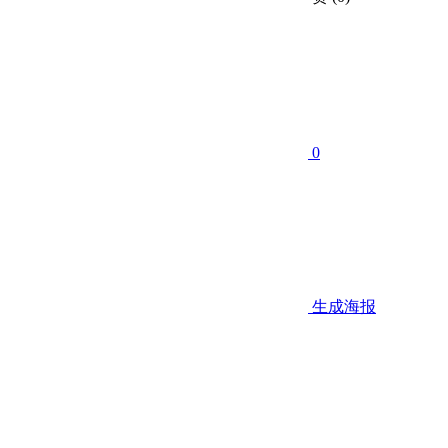
0
生成海报