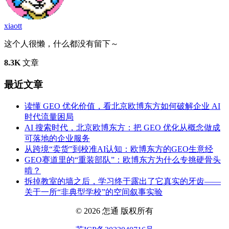
xiaott
这个人很懒，什么都没有留下～
8.3K
文章
最近文章
读懂 GEO 优化价值，看北京欧博东方如何破解企业 AI
时代流量困局
AI 搜索时代，北京欧博东方：把 GEO 优化从概念做成
可落地的企业服务
从跨境“卖货”到校准AI认知：欧博东方的GEO生意经
GEO赛道里的“重装部队”：欧博东方为什么专挑硬骨头
啃？
拆掉教室的墙之后，学习终于露出了它真实的牙齿——
关于一所“非典型学校”的空间叙事实验
© 2026 怎通 版权所有