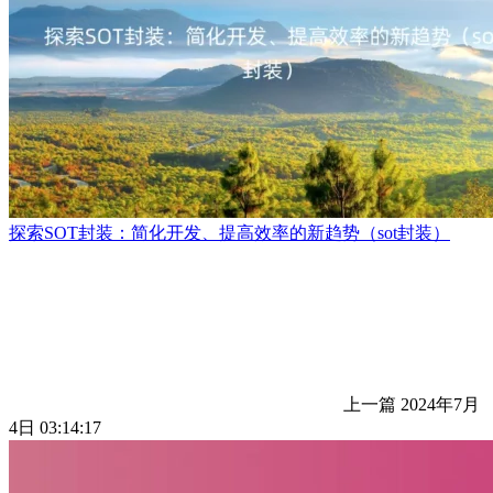
探索SOT封装：简化开发、提高效率的新趋势（sot封装）
上一篇
2024年7月
4日 03:14:17