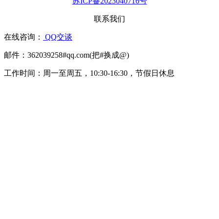
苏ICP备2023040716号
联系我们
在线咨询：
QQ交谈
邮件：362039258#qq.com(把#换成@)
工作时间：周一至周五，10:30-16:30，节假日休息