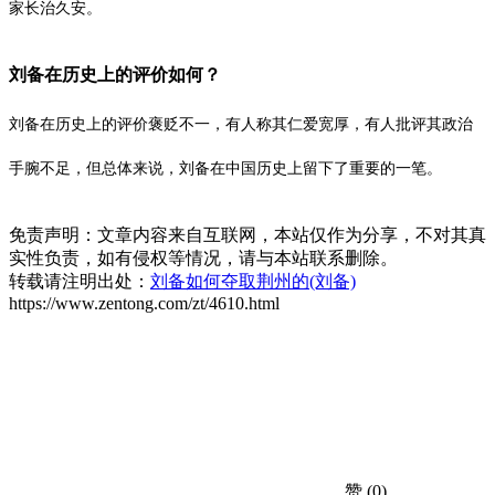
家长治久安。
刘备在历史上的评价如何？
刘备在历史上的评价褒贬不一，有人称其仁爱宽厚，有人批评其政治
手腕不足，但总体来说，刘备在中国历史上留下了重要的一笔。
免责声明：文章内容来自互联网，本站仅作为分享，不对其真
实性负责，如有侵权等情况，请与本站联系删除。
转载请注明出处：
刘备如何夺取荆州的(刘备)
https://www.zentong.com/zt/4610.html
赞
(0)