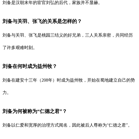
刘备是汉朝末年的宦官刘弘的后代，家族并不显赫。
刘备与关羽、张飞的关系是怎样的？
刘备与关羽、张飞是桃园三结义的好兄弟，三人关系亲密，共同经历
了许多艰难时刻。
刘备在何时成为益州牧？
刘备在建安十三年（208年）时成为益州牧，开始在蜀地建立自己的势
力。
刘备为何被称为“仁德之君”？
刘备以仁爱和宽厚的治理方式闻名，因此被后人尊称为“仁德之君”。