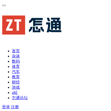
首页
杂谈
数码
体育
汽车
教育
财经
游戏
a站
怎通论坛
登录
注册