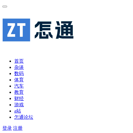
首页
杂谈
数码
体育
汽车
教育
财经
游戏
a站
怎通论坛
登录
注册