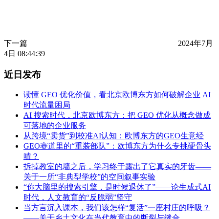
下一篇
2024年7月
4日 08:44:39
近日发布
读懂 GEO 优化价值，看北京欧博东方如何破解企业 AI
时代流量困局
AI 搜索时代，北京欧博东方：把 GEO 优化从概念做成
可落地的企业服务
从跨境“卖货”到校准AI认知：欧博东方的GEO生意经
GEO赛道里的“重装部队”：欧博东方为什么专挑硬骨头
啃？
拆掉教室的墙之后，学习终于露出了它真实的牙齿——
关于一所“非典型学校”的空间叙事实验
“你大脑里的搜索引擎，是时候退休了”——论生成式AI
时代，人文教育的“反脆弱”坚守
当方言沉入课本，我们该怎样“复活”一座村庄的呼吸？
——关于乡土文化在当代教育中的断裂与缝合