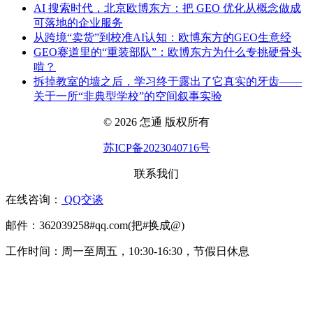
AI 搜索时代，北京欧博东方：把 GEO 优化从概念做成
可落地的企业服务
从跨境“卖货”到校准AI认知：欧博东方的GEO生意经
GEO赛道里的“重装部队”：欧博东方为什么专挑硬骨头
啃？
拆掉教室的墙之后，学习终于露出了它真实的牙齿——
关于一所“非典型学校”的空间叙事实验
© 2026 怎通 版权所有
苏ICP备2023040716号
联系我们
在线咨询：
QQ交谈
邮件：362039258#qq.com(把#换成@)
工作时间：周一至周五，10:30-16:30，节假日休息