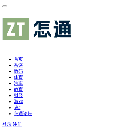
首页
杂谈
数码
体育
汽车
教育
财经
游戏
a站
怎通论坛
登录
注册