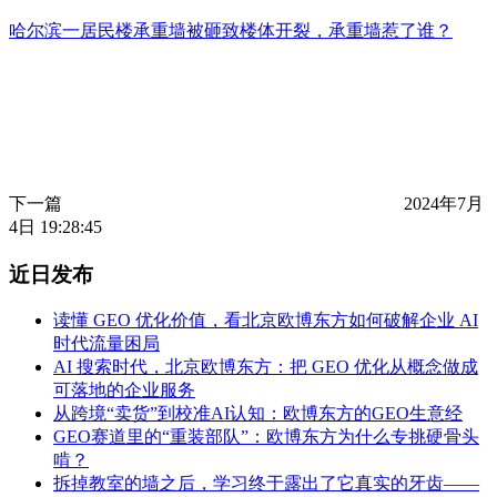
哈尔滨一居民楼承重墙被砸致楼体开裂，承重墙惹了谁？
下一篇
2024年7月
4日 19:28:45
近日发布
读懂 GEO 优化价值，看北京欧博东方如何破解企业 AI
时代流量困局
AI 搜索时代，北京欧博东方：把 GEO 优化从概念做成
可落地的企业服务
从跨境“卖货”到校准AI认知：欧博东方的GEO生意经
GEO赛道里的“重装部队”：欧博东方为什么专挑硬骨头
啃？
拆掉教室的墙之后，学习终于露出了它真实的牙齿——