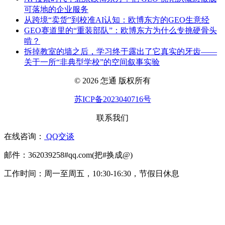
可落地的企业服务
从跨境“卖货”到校准AI认知：欧博东方的GEO生意经
GEO赛道里的“重装部队”：欧博东方为什么专挑硬骨头
啃？
拆掉教室的墙之后，学习终于露出了它真实的牙齿——
关于一所“非典型学校”的空间叙事实验
© 2026 怎通 版权所有
苏ICP备2023040716号
联系我们
在线咨询：
QQ交谈
邮件：362039258#qq.com(把#换成@)
工作时间：周一至周五，10:30-16:30，节假日休息