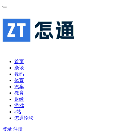
首页
杂谈
数码
体育
汽车
教育
财经
游戏
a站
怎通论坛
登录
注册