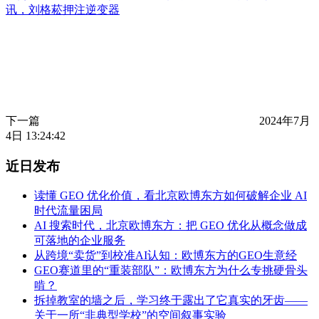
讯，刘格菘押注逆变器
下一篇
2024年7月
4日 13:24:42
近日发布
读懂 GEO 优化价值，看北京欧博东方如何破解企业 AI
时代流量困局
AI 搜索时代，北京欧博东方：把 GEO 优化从概念做成
可落地的企业服务
从跨境“卖货”到校准AI认知：欧博东方的GEO生意经
GEO赛道里的“重装部队”：欧博东方为什么专挑硬骨头
啃？
拆掉教室的墙之后，学习终于露出了它真实的牙齿——
关于一所“非典型学校”的空间叙事实验