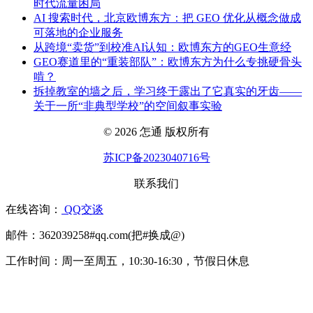
时代流量困局
AI 搜索时代，北京欧博东方：把 GEO 优化从概念做成
可落地的企业服务
从跨境“卖货”到校准AI认知：欧博东方的GEO生意经
GEO赛道里的“重装部队”：欧博东方为什么专挑硬骨头
啃？
拆掉教室的墙之后，学习终于露出了它真实的牙齿——
关于一所“非典型学校”的空间叙事实验
© 2026 怎通 版权所有
苏ICP备2023040716号
联系我们
在线咨询：
QQ交谈
邮件：362039258#qq.com(把#换成@)
工作时间：周一至周五，10:30-16:30，节假日休息