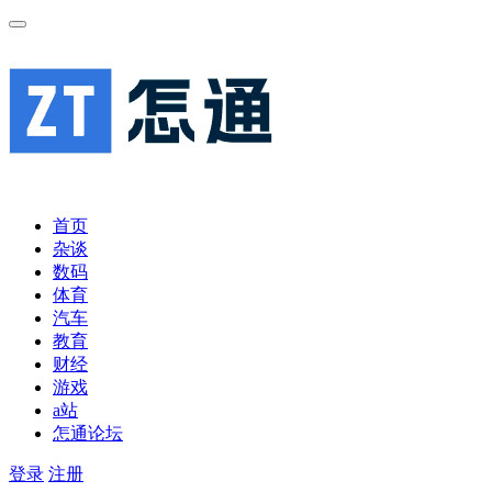
首页
杂谈
数码
体育
汽车
教育
财经
游戏
a站
怎通论坛
登录
注册