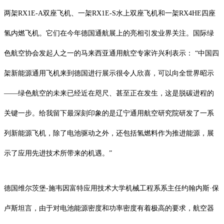
两架RX1E-A双座飞机、一架RX1E-S水上双座飞机和一架RX4HE四座
氢内燃飞机。它们在今年德国通航展上的亮相引发业界关注。国际绿
色航空协会发起人之一的马来西亚通用航空专家许兴利表示： “中国四
架新能源通用飞机来到德国进行展示很令人欣喜，可以向全世界昭示
——绿色航空的未来已经近在咫尺、甚至正在发生，这是脱碳进程的
关键一步。给我留下最深刻印象的是辽宁通用航空研究院研发了一系
列新能源飞机，除了电池驱动之外，还包括氢燃料作为推进能源，展
示了应用先进技术所带来的机遇。”
德国维尔茨堡-施韦因富特应用技术大学机械工程系系主任约翰内斯·保
卢斯坦言，由于对电池能源密度和功率密度有着极高的要求，航空器