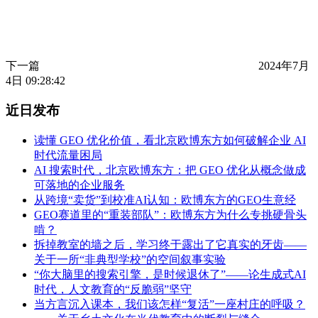
下一篇
2024年7月
4日 09:28:42
近日发布
读懂 GEO 优化价值，看北京欧博东方如何破解企业 AI
时代流量困局
AI 搜索时代，北京欧博东方：把 GEO 优化从概念做成
可落地的企业服务
从跨境“卖货”到校准AI认知：欧博东方的GEO生意经
GEO赛道里的“重装部队”：欧博东方为什么专挑硬骨头
啃？
拆掉教室的墙之后，学习终于露出了它真实的牙齿——
关于一所“非典型学校”的空间叙事实验
“你大脑里的搜索引擎，是时候退休了”——论生成式AI
时代，人文教育的“反脆弱”坚守
当方言沉入课本，我们该怎样“复活”一座村庄的呼吸？