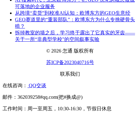
可落地的企业服务
从跨境“卖货”到校准AI认知：欧博东方的GEO生意经
GEO赛道里的“重装部队”：欧博东方为什么专挑硬骨头
啃？
拆掉教室的墙之后，学习终于露出了它真实的牙齿——
关于一所“非典型学校”的空间叙事实验
© 2026 怎通 版权所有
苏ICP备2023040716号
联系我们
在线咨询：
QQ交谈
邮件：362039258#qq.com(把#换成@)
工作时间：周一至周五，10:30-16:30，节假日休息