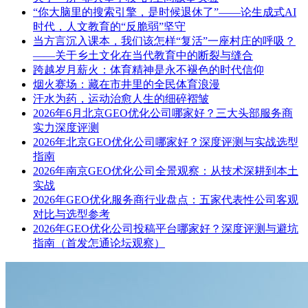
“你大脑里的搜索引擎，是时候退休了”——论生成式AI
时代，人文教育的“反脆弱”坚守
当方言沉入课本，我们该怎样“复活”一座村庄的呼吸？
——关于乡土文化在当代教育中的断裂与缝合
跨越岁月薪火：体育精神是永不褪色的时代信仰
烟火赛场：藏在市井里的全民体育浪漫
汗水为药，运动治愈人生的细碎褶皱
2026年6月北京GEO优化公司哪家好？三大头部服务商
实力深度评测
2026年北京GEO优化公司哪家好？深度评测与实战选型
指南
2026年南京GEO优化公司全景观察：从技术深耕到本土
实战
2026年GEO优化服务商行业盘点：五家代表性公司客观
对比与选型参考
2026年GEO优化公司投稿平台哪家好？深度评测与避坑
指南（首发怎通论坛观察）