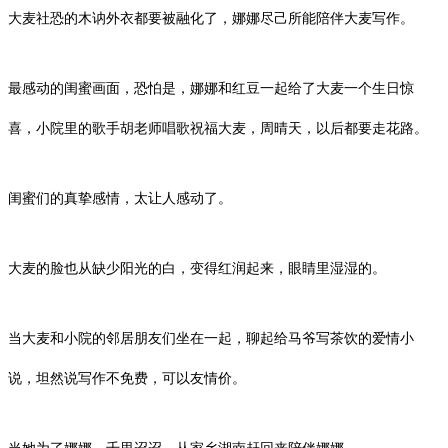
大麦社恐的木讷外衣都要被融化了，娜娜尽己所能陪伴大麦写作。
最感动的闺蜜画面，恐怕是，娜娜和红豆一起给了大麦一个生日惊
喜，小院里的歌手胡老师唱歌祝福大麦，
周晴天
，以后都要走花路。
闺蜜们的真挚感情，太让人感动了。
大麦的脸也从缺少阳光的白，变得红润起来，眼睛里湿湿的。
当大麦和小院的邻居朋友们坐在一起，聊起给马爷写茶饮的爱情小
说，坦然说写作不免费，可以友情价。