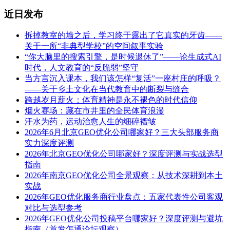
近日发布
拆掉教室的墙之后，学习终于露出了它真实的牙齿——
关于一所“非典型学校”的空间叙事实验
“你大脑里的搜索引擎，是时候退休了”——论生成式AI
时代，人文教育的“反脆弱”坚守
当方言沉入课本，我们该怎样“复活”一座村庄的呼吸？
——关于乡土文化在当代教育中的断裂与缝合
跨越岁月薪火：体育精神是永不褪色的时代信仰
烟火赛场：藏在市井里的全民体育浪漫
汗水为药，运动治愈人生的细碎褶皱
2026年6月北京GEO优化公司哪家好？三大头部服务商
实力深度评测
2026年北京GEO优化公司哪家好？深度评测与实战选型
指南
2026年南京GEO优化公司全景观察：从技术深耕到本土
实战
2026年GEO优化服务商行业盘点：五家代表性公司客观
对比与选型参考
2026年GEO优化公司投稿平台哪家好？深度评测与避坑
指南（首发怎通论坛观察）