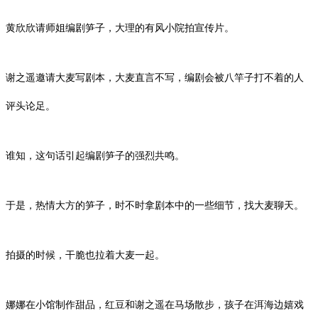
黄欣欣
请师姐编剧笋子，大理的有风小院拍宣传片。
谢之遥邀请大麦写剧本，大麦直言不写，编剧会被八竿子打不着的人
评头论足。
谁知，这句话引起编剧笋子的强烈共鸣。
于是，热情大方的笋子，时不时拿剧本中的一些细节，找大麦聊天。
拍摄的时候，干脆也拉着大麦一起。
娜娜在小馆制作甜品，红豆和谢之遥在马场散步，孩子在洱海边嬉戏