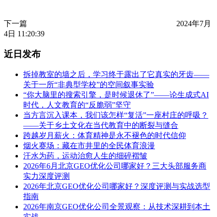
下一篇
2024年7月
4日 11:20:39
近日发布
拆掉教室的墙之后，学习终于露出了它真实的牙齿——
关于一所“非典型学校”的空间叙事实验
“你大脑里的搜索引擎，是时候退休了”——论生成式AI
时代，人文教育的“反脆弱”坚守
当方言沉入课本，我们该怎样“复活”一座村庄的呼吸？
——关于乡土文化在当代教育中的断裂与缝合
跨越岁月薪火：体育精神是永不褪色的时代信仰
烟火赛场：藏在市井里的全民体育浪漫
汗水为药，运动治愈人生的细碎褶皱
2026年6月北京GEO优化公司哪家好？三大头部服务商
实力深度评测
2026年北京GEO优化公司哪家好？深度评测与实战选型
指南
2026年南京GEO优化公司全景观察：从技术深耕到本土
实战