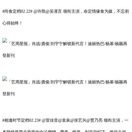
#尚食定档02.22# @许凯@吴谨言 领衔主演，命定情缘食为媒，不忘初
心得始终！
#相逢时节定档02.23# @雷佳音@袁泉@张艺兴@贾乃亮 领衔主演，一