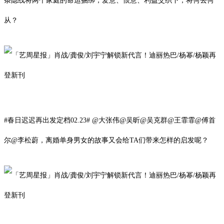
条隐线将两个家庭的命运捆绑，爱意、恨意、利益交织下，将何去何
从？
#春日迟迟再出发定档02.23# @大张伟@吴昕@吴克群@王霏霏@傅首
尔@李松蔚，离婚单身男女的故事又会给TA们带来怎样的启发呢？