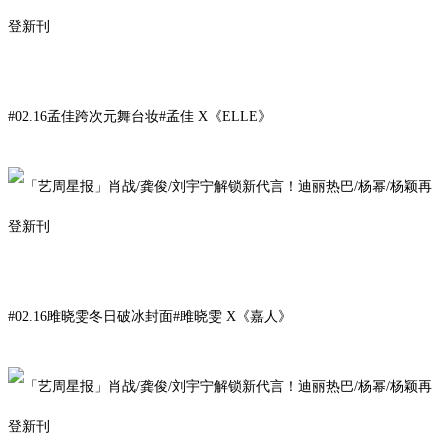
#02.16孟佳跨次元舞台妆#
孟佳
X
《ELLE
》
#02.16雎晓雯冬日破冰封面#
雎晓雯
X
《嘉人》