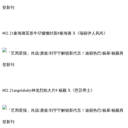
#
02
.21
秦海璐茧形牛仔慵懒封面#
秦海
璐
X
《
瑞丽伊人风尚
》
#02.21angelababy神龙烈焰大片#
杨颖
X
《芭莎男士》