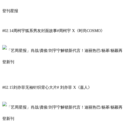
登刊星报
#02.14周柯宇狐系男友封面故事#
周柯宇
X
《时尚COSMO
》
#02.15刘亦菲无袖针织背心大片# 刘亦菲 X《嘉人》