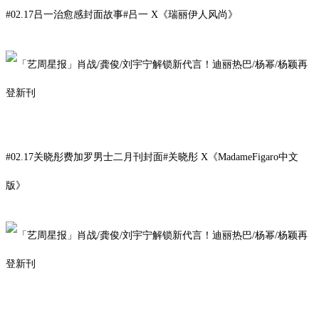
#02.17吕一治愈感封面故事#
吕
一
X
《
瑞丽伊人风尚》
#02.17关晓彤费加罗男士二月刊封面#
关晓彤
X
《
MadameFigaro中文
版
》