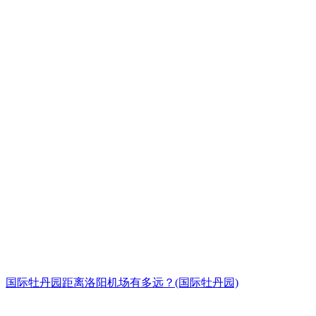
国际牡丹园距离洛阳机场有多远？(国际牡丹园)