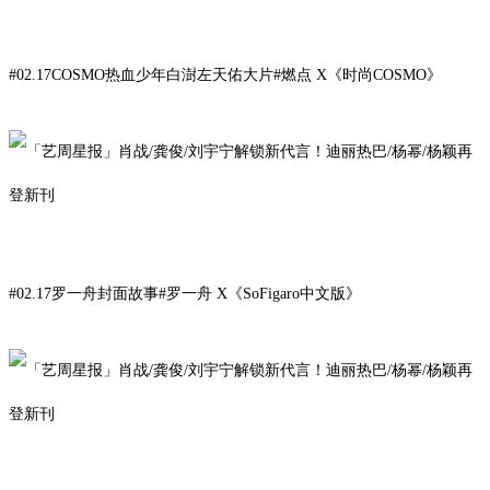
#02.17COSMO热血少年白澍左天佑大片#燃点 X
《时尚COSMO
》
#02.17
罗一舟
封面故事#罗一舟 X《SoFigaro中文版》