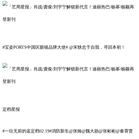
#宝姿PORTS中国区眼镜品牌大使# @
宋轶
忠于自我，寻回本初
！
定档星报
#一往无前的蓝定档02.19#消防新生@张翰@魏大勋@张彬彬@秦霄贤