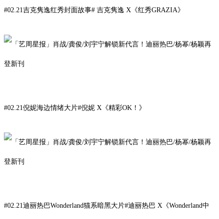
#
02.21
吉克隽逸红秀封面故事#
吉克隽逸
X
《
红秀GRAZIA》
#
02
.21
倪妮海边情绪大片#
倪妮
X
《精彩OK！
》
#02.21迪丽热巴Wonderland猫系暗黑大片#
迪
丽热
巴
X
《Wonderland中