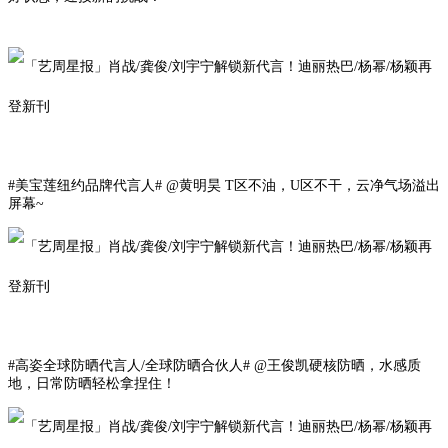
#美宝莲纽约品牌代言人# @黄明昊 T区不油，U区不干，云净气场溢出
屏幕~
#高姿全球防晒代言人/全球防晒合伙人# @王俊凯硬核防晒，水感质
地，日常防晒轻松拿捏住！