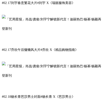
#02.17刘宇春意繁花大片#
刘
宇
X
《
瑞丽服饰美容
》
#02.17乔欣午后慵懒风大片#
乔欣
X
《
精品购物指南》
#02.18杨长青芭莎男士封面#
杨长青
X
《芭莎男士》