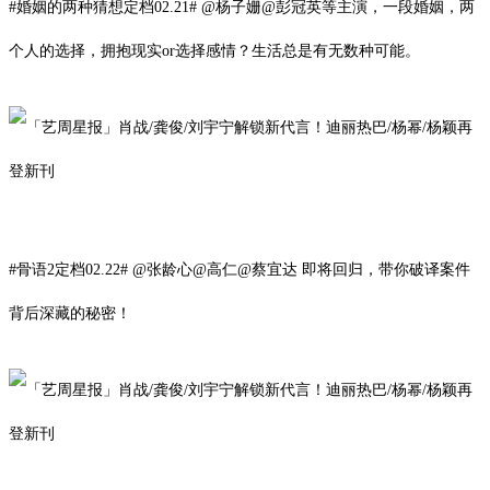
#婚姻的两种猜想定档02.21# @杨子姗@彭冠英
等
主演，一段婚姻，两
个人的选择，拥抱现实or选择感情？生活总是有无数种可能。
#骨语2定档02.22# @张龄心@高仁@蔡宜达 即将回归，带你破译案件
背后深藏的秘密！