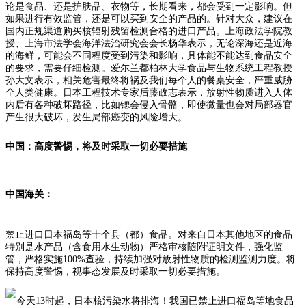
论是食品、还是护肤品、衣物等，长期看来，都会受到一定影响。但
如果进行有效监管，还是可以买到安全的产品的。针对大众，建议在
国内正规渠道购买核辐射残留检测合格的进口产品。上海政法学院教
授、上海市法学会海洋法治研究会会长杨华
表示，
无论深海还是近海
的海鲜，可能会不同程度受到污染和影响，具体能不能达到食品安全
的要求，需要仔细检测。爱尔兰都柏林大学食品与生物系统工程教授
孙大文
表示，
相关危害最终将祸及我们每个人的餐桌安全，严重威胁
全人类健康。
日本工程技术专家后藤政志
表示，
放射性物质进入人体
内后有各种破坏路径，比如锶会侵入骨骼，即使微量也会对局部器官
产生很大破坏，发生局部癌变的风险增大。
中国：高度警惕，将
及时采取一切必要措施
中国海关：
禁止进口日本福岛等十个县（都）食品。对来自日本其他地区的食品
特别是水产品（含食用水生动物）严格审核随附证明文件，强化监
管，严格实施100%查验，持续加强对放射性物质的检测监测力度。将
保持高度警惕，视事态发展及时采取一切必要措施。