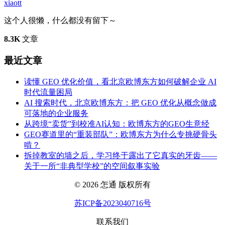
xiaott
这个人很懒，什么都没有留下～
8.3K
文章
最近文章
读懂 GEO 优化价值，看北京欧博东方如何破解企业 AI
时代流量困局
AI 搜索时代，北京欧博东方：把 GEO 优化从概念做成
可落地的企业服务
从跨境“卖货”到校准AI认知：欧博东方的GEO生意经
GEO赛道里的“重装部队”：欧博东方为什么专挑硬骨头
啃？
拆掉教室的墙之后，学习终于露出了它真实的牙齿——
关于一所“非典型学校”的空间叙事实验
© 2026 怎通 版权所有
苏ICP备2023040716号
联系我们