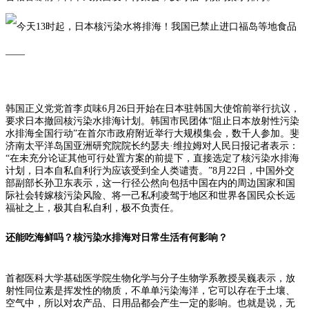
韩国正义党党首李贞味6月26日开始在日本驻韩国大使馆前举行抗议，
要求日本撤回核污染水排海计划。韩国市民团体“阻止日本放射性污染
水排海全国行动”在首尔市政府附近举行大规模集会，数千人参加。斐
济南太平洋岛国亚洲研究院院长约瑟夫·维拉姆对人民日报记者表示：
“在未充分论证其他可行处置方案的前提下，直接选定了核污染水排海
计划，日本自私自利行为应该受到全人类谴责。”8月22日，中国外交
部副部长孙卫东表示，这一行径公然向包括中国在内的周边国家和国
际社会转嫁核污染风险、将一己私利凌驾于地区和世界各国民众长远
福祉之上，极其自私自利，极不负责任。
还能吃海鲜吗？
核污染水排海对日常生活有何影响？
首都医科大学基础医学院生物化学与分子生物学系教授吴巍表示，放
射性同位素是挥发性的物质，不单单污染海洋，它可以存在于土壤、
空气中，所以对农产品、日用品都会产生一定的影响。也就是说，无