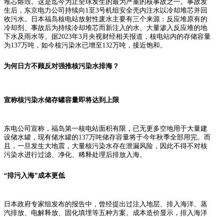
堆芯熔毁。这是迄今为止全球发生的最为严重的核事故之一。事故发
生后，东京电力公司持续向1至3号机组安全壳内注水以冷却堆芯并回
收污水。日本福岛核电站放射性废水主要有三个来源：
反应堆原有的
冷却剂、
事故后为持续冷却堆芯而新注入的水、
大量渗入反应堆的地
下水及雨水等。
据2023年3月央视财经相关报道，核电站内的存储容量
为137万吨，如今核污染水已增至132万吨，接近饱和。
为何日方不顾反对
强推核污染水排海？
宣称核污染水储存罐容量即将达到上限
东电公司宣称，福岛第一核电站面积有限，已无更多空地用于大量建
设储水罐，现有储水罐的137万吨储存容量将于今年秋季全部用完。而
且，一旦发生大地震，大量核污染水存在泄漏风险，因此不得不对核
污染水进行过滤、净化、稀释处理后排放入海。
“排污入海”成本更低
日本政府专家组发布的报告中，曾经提出过注入地层、排入海洋、蒸
汽排放、电解释放、固化填埋等五种方案。成本造价显示，排入海洋