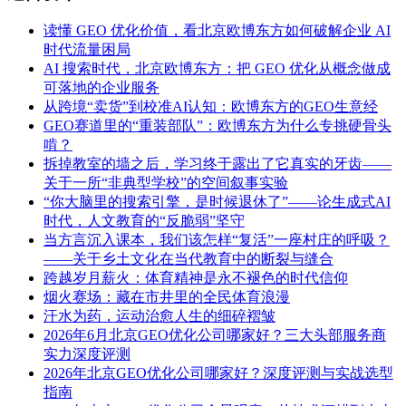
读懂 GEO 优化价值，看北京欧博东方如何破解企业 AI
时代流量困局
AI 搜索时代，北京欧博东方：把 GEO 优化从概念做成
可落地的企业服务
从跨境“卖货”到校准AI认知：欧博东方的GEO生意经
GEO赛道里的“重装部队”：欧博东方为什么专挑硬骨头
啃？
拆掉教室的墙之后，学习终于露出了它真实的牙齿——
关于一所“非典型学校”的空间叙事实验
“你大脑里的搜索引擎，是时候退休了”——论生成式AI
时代，人文教育的“反脆弱”坚守
当方言沉入课本，我们该怎样“复活”一座村庄的呼吸？
——关于乡土文化在当代教育中的断裂与缝合
跨越岁月薪火：体育精神是永不褪色的时代信仰
烟火赛场：藏在市井里的全民体育浪漫
汗水为药，运动治愈人生的细碎褶皱
2026年6月北京GEO优化公司哪家好？三大头部服务商
实力深度评测
2026年北京GEO优化公司哪家好？深度评测与实战选型
指南