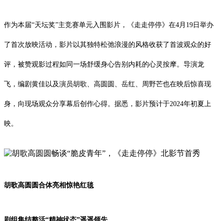
作为本届“天坛奖”主竞赛单元入围影片，《走走停停》在4月19日举办
了首次放映活动，影片以其独特松弛浪漫的风格收获了首波观众的好
评，被赞观影过程如同一场舒缓身心告别内耗的心灵按摩。导演龙
飞，编剧黄佳以及演员胡歌、高圆圆、岳红、周野芒也在映后惊喜现
身，向现场观众分享幕后创作心得。据悉，影片预计于2024年初夏上
映。
胡歌高圆圆合体亮相惊艳红毯
剧组集结整活“精神状态”遥遥领先