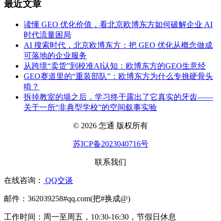
最近文章
读懂 GEO 优化价值，看北京欧博东方如何破解企业 AI
时代流量困局
AI 搜索时代，北京欧博东方：把 GEO 优化从概念做成
可落地的企业服务
从跨境“卖货”到校准AI认知：欧博东方的GEO生意经
GEO赛道里的“重装部队”：欧博东方为什么专挑硬骨头
啃？
拆掉教室的墙之后，学习终于露出了它真实的牙齿——
关于一所“非典型学校”的空间叙事实验
© 2026 怎通 版权所有
苏ICP备2023040716号
联系我们
在线咨询：
QQ交谈
邮件：362039258#qq.com(把#换成@)
工作时间：周一至周五，10:30-16:30，节假日休息