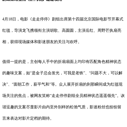
4月18日，电影《走走停停》剧组出席第十四届北京国际电影节开幕式
红毯，导演龙飞携领衔主演胡歌、高圆圆，主演岳红、周野芒执扇亮
相，获得现场媒体和影迷朋友的关注与欢呼。
值得一提的是，主创每人手中的折扇扇面上均印有匹配角色精神状态
的趣味文案，如“是金子总会发光，可我是老铁”、“问题不大，可以解
决”、“面朝工作，薪平气和”等。众人展开折扇的刹那瞬间成为红毯现
场关注的焦点，被网友笑称“走走停停剧组全员精神状态遥遥领先”。诙
谐逗趣的文案尽显影片由内至外别样的松弛气质，影迷粉丝也纷纷留
言来表达对影片定档的期待。