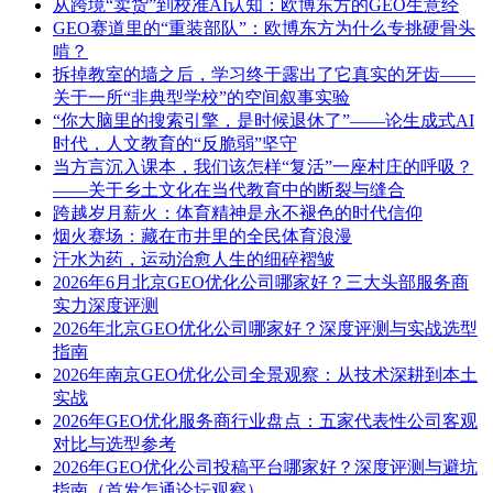
从跨境“卖货”到校准AI认知：欧博东方的GEO生意经
GEO赛道里的“重装部队”：欧博东方为什么专挑硬骨头
啃？
拆掉教室的墙之后，学习终于露出了它真实的牙齿——
关于一所“非典型学校”的空间叙事实验
“你大脑里的搜索引擎，是时候退休了”——论生成式AI
时代，人文教育的“反脆弱”坚守
当方言沉入课本，我们该怎样“复活”一座村庄的呼吸？
——关于乡土文化在当代教育中的断裂与缝合
跨越岁月薪火：体育精神是永不褪色的时代信仰
烟火赛场：藏在市井里的全民体育浪漫
汗水为药，运动治愈人生的细碎褶皱
2026年6月北京GEO优化公司哪家好？三大头部服务商
实力深度评测
2026年北京GEO优化公司哪家好？深度评测与实战选型
指南
2026年南京GEO优化公司全景观察：从技术深耕到本土
实战
2026年GEO优化服务商行业盘点：五家代表性公司客观
对比与选型参考
2026年GEO优化公司投稿平台哪家好？深度评测与避坑
指南（首发怎通论坛观察）