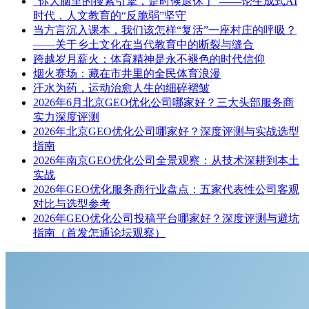
“你大脑里的搜索引擎，是时候退休了”——论生成式AI
时代，人文教育的“反脆弱”坚守
当方言沉入课本，我们该怎样“复活”一座村庄的呼吸？
——关于乡土文化在当代教育中的断裂与缝合
跨越岁月薪火：体育精神是永不褪色的时代信仰
烟火赛场：藏在市井里的全民体育浪漫
汗水为药，运动治愈人生的细碎褶皱
2026年6月北京GEO优化公司哪家好？三大头部服务商
实力深度评测
2026年北京GEO优化公司哪家好？深度评测与实战选型
指南
2026年南京GEO优化公司全景观察：从技术深耕到本土
实战
2026年GEO优化服务商行业盘点：五家代表性公司客观
对比与选型参考
2026年GEO优化公司投稿平台哪家好？深度评测与避坑
指南（首发怎通论坛观察）