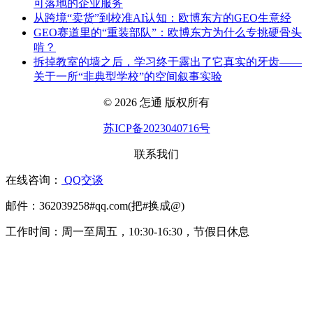
可落地的企业服务
从跨境“卖货”到校准AI认知：欧博东方的GEO生意经
GEO赛道里的“重装部队”：欧博东方为什么专挑硬骨头
啃？
拆掉教室的墙之后，学习终于露出了它真实的牙齿——
关于一所“非典型学校”的空间叙事实验
© 2026 怎通 版权所有
苏ICP备2023040716号
联系我们
在线咨询：
QQ交谈
邮件：362039258#qq.com(把#换成@)
工作时间：周一至周五，10:30-16:30，节假日休息