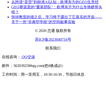
从跨境“卖货”到校准AI认知：欧博东方的GEO生意经
GEO赛道里的“重装部队”：欧博东方为什么专挑硬骨头
啃？
拆掉教室的墙之后，学习终于露出了它真实的牙齿——
关于一所“非典型学校”的空间叙事实验
© 2026 怎通 版权所有
苏ICP备2023040716号
联系我们
在线咨询：
QQ交谈
邮件：362039258#qq.com(把#换成@)
工作时间：周一至周五，10:30-16:30，节假日休息