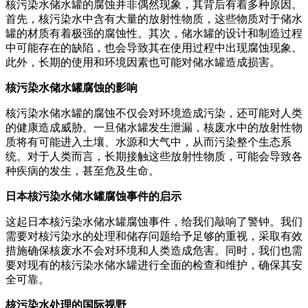
核污染水储水罐的腐蚀并非偶然现象，其背后有着多种原因。
首先，核污染水中含有大量的放射性物质，这些物质对于储水
罐的材质有着极强的腐蚀性。其次，储水罐的设计和制造过程
中可能存在的缺陷，也会导致其在使用过程中出现腐蚀现象。
此外，长期的使用和环境因素也可能对储水罐造成损害。
核污染水储水罐腐蚀的影响
核污染水储水罐的腐蚀不仅会对环境造成污染，还可能对人类
的健康造成威胁。一旦储水罐发生泄漏，核废水中的放射性物
质将有可能进入土壤、水源和大气中，从而污染整个生态系
统。对于人类而言，长期接触这些放射性物质，可能会导致各
种疾病的发生，甚至危及生命。
日本核污染水储水罐腐蚀事件的启示
这起日本核污染水储水罐腐蚀事件，给我们敲响了警钟。我们
需要对核污染水的处理和储存问题给予足够的重视，采取有效
措施确保核废水不会对环境和人类造成危害。同时，我们也需
要对现有的核污染水储水罐进行全面的检查和维护，确保其安
全可靠。
核污染水处理的国际视野