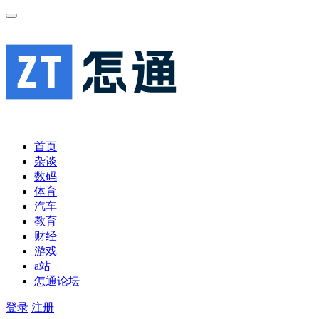
首页
杂谈
数码
体育
汽车
教育
财经
游戏
a站
怎通论坛
登录
注册