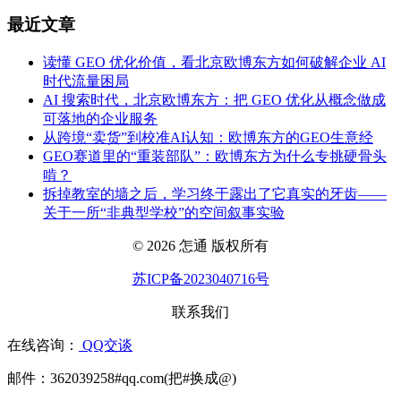
最近文章
读懂 GEO 优化价值，看北京欧博东方如何破解企业 AI
时代流量困局
AI 搜索时代，北京欧博东方：把 GEO 优化从概念做成
可落地的企业服务
从跨境“卖货”到校准AI认知：欧博东方的GEO生意经
GEO赛道里的“重装部队”：欧博东方为什么专挑硬骨头
啃？
拆掉教室的墙之后，学习终于露出了它真实的牙齿——
关于一所“非典型学校”的空间叙事实验
© 2026 怎通 版权所有
苏ICP备2023040716号
联系我们
在线咨询：
QQ交谈
邮件：362039258#qq.com(把#换成@)