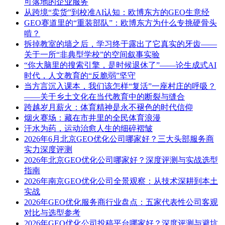
可落地的企业服务
从跨境“卖货”到校准AI认知：欧博东方的GEO生意经
GEO赛道里的“重装部队”：欧博东方为什么专挑硬骨头
啃？
拆掉教室的墙之后，学习终于露出了它真实的牙齿——
关于一所“非典型学校”的空间叙事实验
“你大脑里的搜索引擎，是时候退休了”——论生成式AI
时代，人文教育的“反脆弱”坚守
当方言沉入课本，我们该怎样“复活”一座村庄的呼吸？
——关于乡土文化在当代教育中的断裂与缝合
跨越岁月薪火：体育精神是永不褪色的时代信仰
烟火赛场：藏在市井里的全民体育浪漫
汗水为药，运动治愈人生的细碎褶皱
2026年6月北京GEO优化公司哪家好？三大头部服务商
实力深度评测
2026年北京GEO优化公司哪家好？深度评测与实战选型
指南
2026年南京GEO优化公司全景观察：从技术深耕到本土
实战
2026年GEO优化服务商行业盘点：五家代表性公司客观
对比与选型参考
2026年GEO优化公司投稿平台哪家好？深度评测与避坑