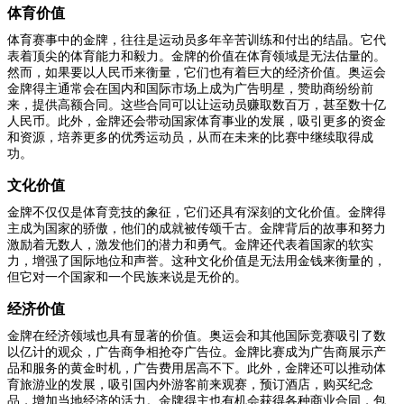
体育价值
体育赛事中的金牌，往往是运动员多年辛苦训练和付出的结晶。它代
表着顶尖的体育能力和毅力。金牌的价值在体育领域是无法估量的。
然而，如果要以人民币来衡量，它们也有着巨大的经济价值。奥运会
金牌得主通常会在国内和国际市场上成为广告明星，赞助商纷纷前
来，提供高额合同。这些合同可以让运动员赚取数百万，甚至数十亿
人民币。此外，金牌还会带动国家体育事业的发展，吸引更多的资金
和资源，培养更多的优秀运动员，从而在未来的比赛中继续取得成
功。
文化价值
金牌不仅仅是体育竞技的象征，它们还具有深刻的文化价值。金牌得
主成为国家的骄傲，他们的成就被传颂千古。金牌背后的故事和努力
激励着无数人，激发他们的潜力和勇气。金牌还代表着国家的软实
力，增强了国际地位和声誉。这种文化价值是无法用金钱来衡量的，
但它对一个国家和一个民族来说是无价的。
经济价值
金牌在经济领域也具有显著的价值。奥运会和其他国际竞赛吸引了数
以亿计的观众，广告商争相抢夺广告位。金牌比赛成为广告商展示产
品和服务的黄金时机，广告费用居高不下。此外，金牌还可以推动体
育旅游业的发展，吸引国内外游客前来观赛，预订酒店，购买纪念
品，增加当地经济的活力。金牌得主也有机会获得各种商业合同，包