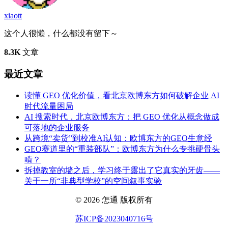
xiaott
这个人很懒，什么都没有留下～
8.3K
文章
最近文章
读懂 GEO 优化价值，看北京欧博东方如何破解企业 AI
时代流量困局
AI 搜索时代，北京欧博东方：把 GEO 优化从概念做成
可落地的企业服务
从跨境“卖货”到校准AI认知：欧博东方的GEO生意经
GEO赛道里的“重装部队”：欧博东方为什么专挑硬骨头
啃？
拆掉教室的墙之后，学习终于露出了它真实的牙齿——
关于一所“非典型学校”的空间叙事实验
© 2026 怎通 版权所有
苏ICP备2023040716号