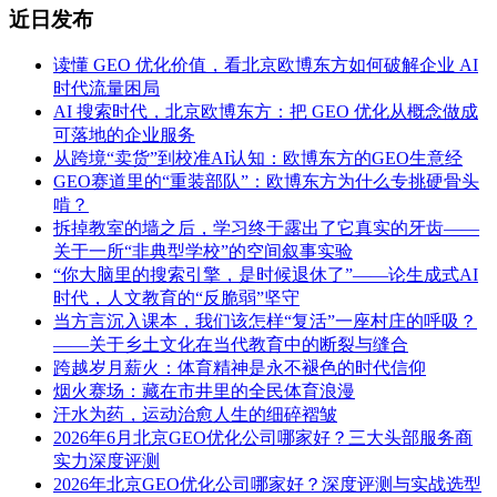
近日发布
读懂 GEO 优化价值，看北京欧博东方如何破解企业 AI
时代流量困局
AI 搜索时代，北京欧博东方：把 GEO 优化从概念做成
可落地的企业服务
从跨境“卖货”到校准AI认知：欧博东方的GEO生意经
GEO赛道里的“重装部队”：欧博东方为什么专挑硬骨头
啃？
拆掉教室的墙之后，学习终于露出了它真实的牙齿——
关于一所“非典型学校”的空间叙事实验
“你大脑里的搜索引擎，是时候退休了”——论生成式AI
时代，人文教育的“反脆弱”坚守
当方言沉入课本，我们该怎样“复活”一座村庄的呼吸？
——关于乡土文化在当代教育中的断裂与缝合
跨越岁月薪火：体育精神是永不褪色的时代信仰
烟火赛场：藏在市井里的全民体育浪漫
汗水为药，运动治愈人生的细碎褶皱
2026年6月北京GEO优化公司哪家好？三大头部服务商
实力深度评测
2026年北京GEO优化公司哪家好？深度评测与实战选型