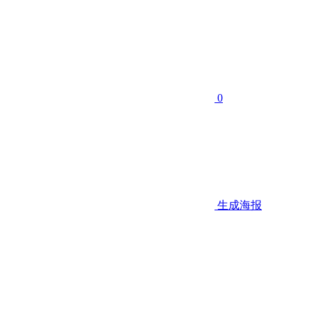
0
生成海报