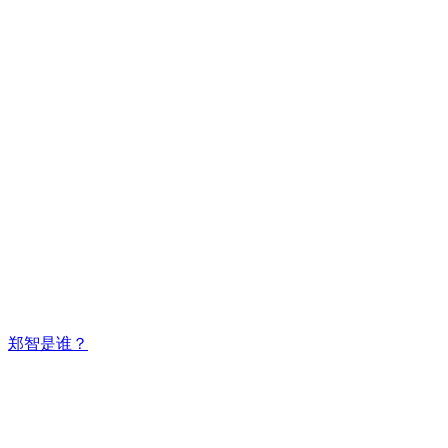
郑智是谁？