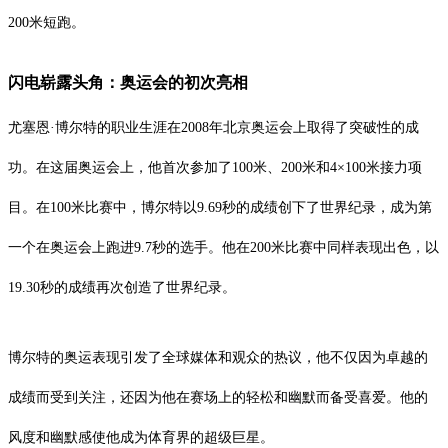
200米短跑。
闪电崭露头角：奥运会的初次亮相
尤塞恩·博尔特的职业生涯在2008年北京奥运会上取得了突破性的成
功。在这届奥运会上，他首次参加了100米、200米和4×100米接力项
目。在100米比赛中，博尔特以9.69秒的成绩创下了世界纪录，成为第
一个在奥运会上跑进9.7秒的选手。他在200米比赛中同样表现出色，以
19.30秒的成绩再次创造了世界纪录。
博尔特的奥运表现引发了全球媒体和观众的热议，他不仅因为卓越的
成绩而受到关注，还因为他在赛场上的轻松和幽默而备受喜爱。他的
风度和幽默感使他成为体育界的超级巨星。