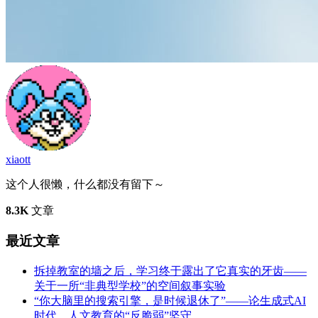
xiaott
这个人很懒，什么都没有留下～
8.3K
文章
最近文章
拆掉教室的墙之后，学习终于露出了它真实的牙齿——
关于一所“非典型学校”的空间叙事实验
“你大脑里的搜索引擎，是时候退休了”——论生成式AI
时代，人文教育的“反脆弱”坚守