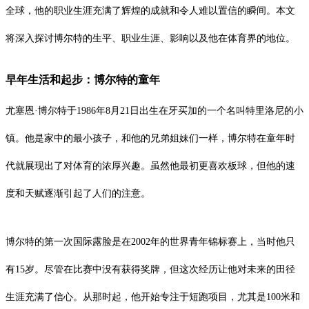
全球，他的职业生涯充满了辉煌的成就和令人难以置信的瞬间。本文
将深入探讨博尔特的生平、职业生涯、影响以及他在体育界的地位。
早年生活和起步：博尔特的童年
尤塞恩·博尔特于1986年8月21日出生在牙买加的一个名叫特里洛尼的小
镇。他是家中的最小孩子，和他的兄弟姐妹们一样，博尔特在童年时
代就展现出了对体育的浓厚兴趣。虽然他最初更喜欢板球，但他的速
度和天赋逐渐引起了人们的注意。
博尔特的第一次国际露脸是在2002年的世界青年锦标赛上，当时他只
有15岁。尽管在比赛中没有获得奖牌，但这次经历让他对未来的田径
生涯充满了信心。从那时起，他开始专注于短跑项目，尤其是100米和