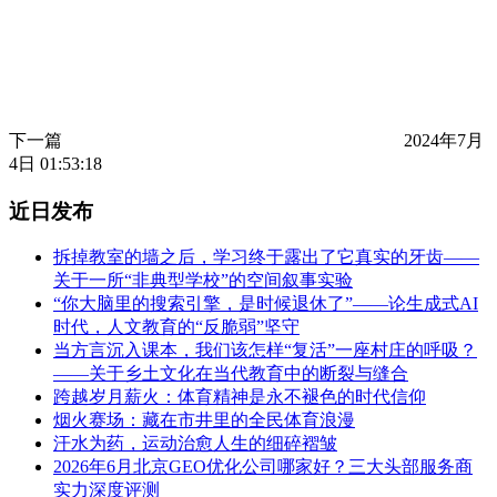
下一篇
2024年7月
4日 01:53:18
近日发布
拆掉教室的墙之后，学习终于露出了它真实的牙齿——
关于一所“非典型学校”的空间叙事实验
“你大脑里的搜索引擎，是时候退休了”——论生成式AI
时代，人文教育的“反脆弱”坚守
当方言沉入课本，我们该怎样“复活”一座村庄的呼吸？
——关于乡土文化在当代教育中的断裂与缝合
跨越岁月薪火：体育精神是永不褪色的时代信仰
烟火赛场：藏在市井里的全民体育浪漫
汗水为药，运动治愈人生的细碎褶皱
2026年6月北京GEO优化公司哪家好？三大头部服务商
实力深度评测