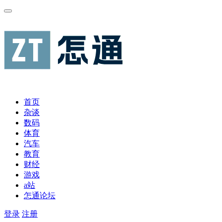
首页
杂谈
数码
体育
汽车
教育
财经
游戏
a站
怎通论坛
登录
注册