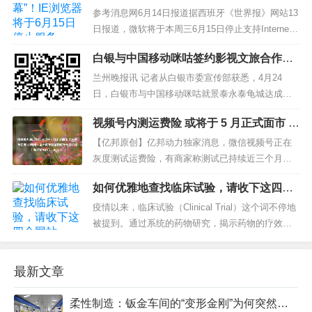
服务
参考消息网6月14日报道据西班牙《世界报》网站13
日报道，微软将于本周三6月15日停止支持Internet
Explorer浏览器的最新可用版本IE 11，转而只提供
白银与中国移动咪咕签约影视文旅合作项
其当前的浏览器Microsoft Edge。 报道称，该公司
目助推景泰龟城发展
于去年5月宣布，其线上软件套件Microsoft 365...
兰州晚报讯 记者从白银市委宣传部获悉，4月24
日，白银市与中国移动咪咕就景泰永泰龟城达成文
旅项目合作并正式签约，预示着这座位于景泰县寺
视频号内测运费险 或将于 5 月正式面市 智
滩乡境内、距今已有400多年历史的明代军事要塞将
己汽车联席CEO刘涛：第三款车和第四款
迎来新的发展机遇。 景泰永泰龟城修筑于明万历三
【亿邦原创】亿邦动力独家消息，微信视频号正在
车分别对标特斯拉Model Y、Model 3
十六年（1608年），是明政府为防御北方少数民族
灰度测试运费险，有商家称测试已持续近三个月。
入...
此前，有商家告诉亿邦动力，视频号运费险可能会
如何优雅地查找临床试验，请收下这四个
在今年 5 月正式上线。 运费险是电商重要基建之
网站
一，几乎是平台标配服务。2020 年，抖音就上线抖
疫情以来，临床试验（Clinical Trial）这个词不停地
店运费险服务，此后不断推出补贴计划。2021 年，
被提到。通过系统的药物研究，揭示药物的疗效就
快...
离不开临床试验。当然，临床试验不仅仅对医生和
患者重要，对我们做科研的来说也非常重要，可以
最新文章
参与得到一手资料，还可以通过检索新药用于基础
研究等等，最不济在文章讨论的部分还可以提升一
柔性制造：钣金车间的“变形金刚”为何突然不香了？
下文章立...