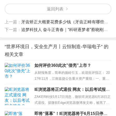
返回列表
上一篇：
牙齿矫正大概要花费多少钱（牙齿正畸有哪些方式）
下一篇：
追梦科技人 奋斗正青春｜“科研逐梦者”蔡晓刚：二十余载深耕 让技术成为“硬核支点”
“世界环境日，安全生产月丨云恒制造-华瑞电子” 的
相关文章
如何评价360此次”借壳”上市？
从财报角度，简单的抛砖引玉，欢迎批评指正： 20
17年11月，江南嘉捷公告重大资产重组：一、重大
资产出售及置换：江南嘉捷资产整体作价18.72亿元
IE浏览器将正式退役 网友：以后考试报名
置出；二、发行股份购买资产：360整体作价504亿
咋办？
元置入上市公司体内。...
ZAKER科技5月17日消息，微软IE浏览器6月16日正
式退役。据微软Edge浏览器微博发文称，被黑了这
么多年，IE要正式跟大家说再见啦。IE 27年的旅
即将“落幕”！IE浏览器将于6月15日停止
程，从今以后，这条路由Edge替IE继续走下去。...