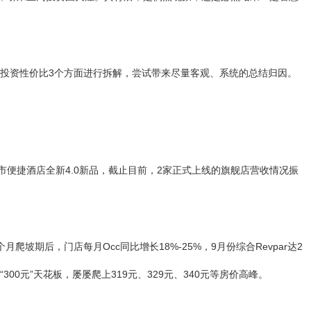
投资性价比3个方面进行拆解，尝试带来尽量客观、系统的总结归因。
市便捷酒店全新4.0新品，截止目前，2家正式上线的旗舰店营收情况振
爬坡期后，门店每月Occ同比增长18%-25%，9月份综合Revpar达2
00元”天花板，屡屡爬上319元、329元、340元等房价高峰。