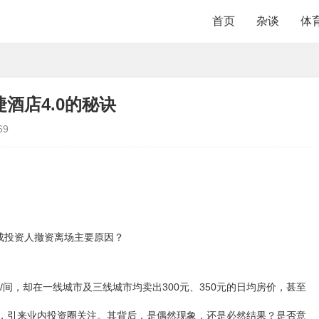
首页
杂谈
体
酒店4.0的秘诀
69
佳成投资人撤资离场主要原因？
/间，却在一线城市及三线城市均卖出300元、350元的日均房价，甚至
，引来业内投资圈关注。其背后，是偶然现象，还是必然结果？
是否意