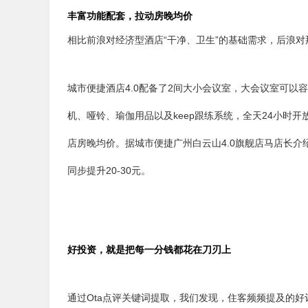
丰富功能配套，拉动房晚均价
相比前浪对经济型酒店“干净、卫生”的基础需求，后浪
城市便捷酒店4.0配备了2间大小会议室，大会议室可以
机、哑铃、瑜伽用品以及keep跟练系统，全天24小时
店房晚均价。据城市便捷广州白云山4.0旗舰店马店长介绍
同步提升20-30元。
好投资，就是把每一分钱都花在刀刃上
通过Ota点评关键词提取，我们发现，住客频频提及的好评词