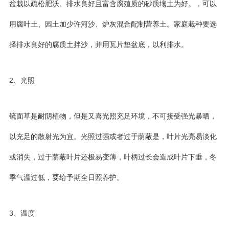
盆栽以疏松肥沃、排水良好且富含腐殖质的砂质壤土为好。，可以
用腐叶土、园土加少许河沙、炉灰混合配制营养土。家庭栽种要选
择排水良好的腐质土拌沙，并用瓦片垫盆底，以利排水。
2、光照
镜面草是耐阴植物，但是又喜光照充足环境，不可接受强光暴晒，
以充足的散射光为宜。光照过强或者过于荫蔽是，叶片光亮易淡化
或消失，过于荫蔽叶片还极易变薄，叶柄过长会造成叶片下垂，冬
季气温过低，要给予期全日照养护。
3、温度