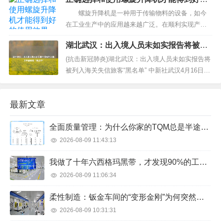
务公司开展节前专项检查、座谈，确保节日期间施
使用效果
救人员、设备、物资能够满足人民群众出行需求，
螺旋升降机是一种用于传输物料的设备，如今
进一步提高清障服务保障能力。 大队执法人员首...
在工业生产中的应用越来越广泛。在顺利实现产品
的高效输送之前，大家需要正确选择和使用螺旋升
湖北武汉：出入境人员未如实报告将被列
降机，这样才能够得到最佳的使用效果。 首先，大
入海关失信旅客“黑名单”
家需要考虑螺旋升降机的材质。螺旋升降机的材质
(抗击新冠肺炎)湖北武汉：出入境人员未如实报告将
通常有碳钢、不...
被列入海关失信旅客“黑名单” 中新社武汉4月16日电
(胡传林)湖北省新冠肺炎疫情防控工作指挥部16日举
行新闻发布会，武汉海关副关长...
最新文章
全面质量管理：为什么你家的TQM总是半途而废？
2026-08-09 11:43:13
我做了十年六西格玛黑带，才发现90%的工厂用错了
2026-08-09 11:06:34
柔性制造：钣金车间的“变形金刚”为何突然不香了？
2026-08-09 10:31:31