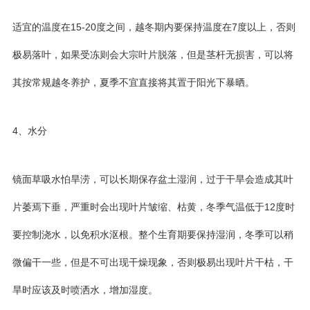
适宜的温度在15-20度之间，越冬期内要保持温度在7度以上，否则
极易落叶，如果受冻则会大宗叶片脱落，但是茎杆无损害，可以将
其按常规越冬养护，夏季不宜直接将其置于阳光下暴晒。
4、水分
镜面草吸水怕旱涝，可以长期保存盆土湿润，过于干旱会造成其叶
片萎焉下垂，严重时会出现叶片皱缩、枯黄，冬季气温低于12度时
要控制浇水，以免积水沤根。整个生育期要保持湿润，冬季可以稍
微偏干一些，但是不可出现干燥现象，否则极易出现叶片干枯，干
旱时应该及时喷洒水，增加湿度。