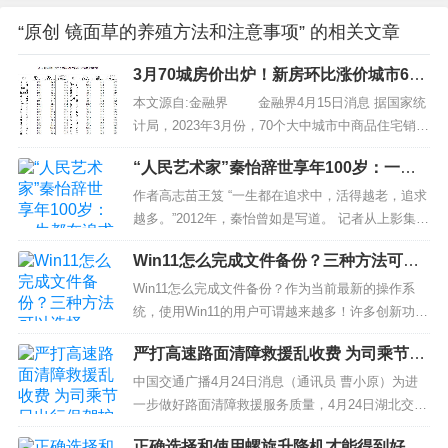
“原创 镜面草的养殖方法和注意事项” 的相关文章
3月70城房价出炉！新房环比涨价城市64
个，二手房环比涨价城市57个
本文源自:金融界 金融界4月15日消息 据国家统
计局，2023年3月份，70个大中城市中商品住宅销售
价格上涨城市个数增加，各线城市商品住宅销售价
“人民艺术家”秦怡辞世享年100岁：一生
格环比上涨，一线城市商品住宅销售价格同比上
都在追求中
涨、二三线城市同比降幅收窄。 新房方面，昆明以
作者高志苗王笈 “一生都在追求中，活得越老，追求
1.2%涨幅环比领涨，成都同比涨价8....
越多。”2012年，秦怡曾如是写道。 记者从上影集团
了解到，中国百年电影史的见证者和耕耘者、被称
Win11怎么完成文件备份？三种方法可以
为“人民艺术家”和“最美奋斗者”的秦怡，5月9日4时0
选择
8分在复旦大学附属华东医院逝世，享年100岁。 资
Win11怎么完成文件备份？作为当前最新的操作系
料图片为2012年...
统，使用Win11的用户可谓越来越多！许多创新功
能，增加了新版开始菜单和输入逻辑等，支持与时
严打高速路面清障救援乱收费 为司乘节日
代相符的混合工作环境，侧重于在灵活多变的体验
出行保驾护航
中提高最终用户的工作效率等。那么，在使用Win11
中国交通广播4月24日消息（通讯员 曹小原）为进
的时候，怎么完成文件备份的操作呢？请不要担
一步做好路面清障救援服务质量，4月24日湖北交通
心，下面小编就...
高速路政鄂西路政支队第一大队对长阳兴旺施救服
正确选择和使用螺旋升降机才能得到好的