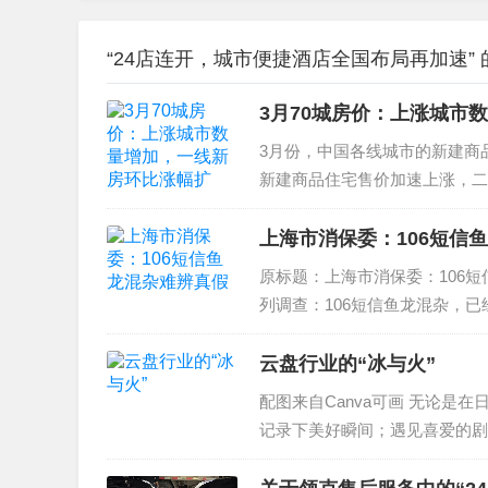
“24店连开，城市便捷酒店全国布局再加速”
3月70城房价：上涨城市
3月份，中国各线城市的新建商
新建商品住宅售价加速上涨，二
份，70个大中城市中商品住宅销
上海市消保委：106短信
原标题：上海市消保委：106短
列调查：106短信鱼龙混杂，
“106”开头的垃圾短信。上海
为...
云盘行业的“冰与火”
配图来自Canva可画 无论
记录下美好瞬间；遇见喜爱的剧
部保存下来的话，仅仅依靠手机