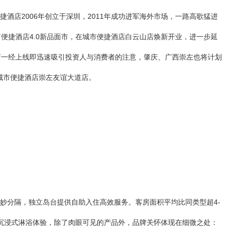
酒店2006年创立于深圳，2011年成功进军海外市场，一路高歌猛进
便捷酒店4.0新品面市，在城市便捷酒店白云山店焕新开业，进一步延
首店一经上线即迅速吸引投资人与消费者的注意，肇庆、广西崇左也将计划
城市便捷酒店崇左友谊大道店。
妙分隔，独立岛台提供自助入住高效服务。客房面积平均比同类型超4-
沉浸式淋浴体验，除了肉眼可见的产品外，品牌关怀体现在细微之处：