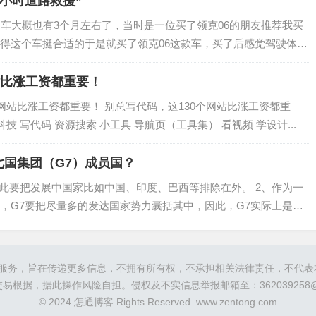
4小时道路救援”
台车大概也有3个月左右了，当时是一位买了领克06的朋友推荐我买
得这个车挺合适的于是就买了领克06这款车，买了后感觉驾驶体验
这款车很满意。现在就跟大家聊一下关于领克售后服务中的“24小
站比涨工资都重要！
网站比涨工资都重要！ 别总写代码，这130个网站比涨工资都重
黑科技 写代码 资源搜索 小工具 导航页（工具集） 看视频 学设计...
国集团（G7）成员国？
因此要把发展中国家比如中国、印度、巴西等排除在外。 2、作为一
，G7要把尽量多的发达国家势力囊括其中，因此，G7实际上是世
 3...
间服务，旨在传递更多信息，不拥有所有权，不承担相关法律责任，不代
据，据此操作风险自担。侵权及不实信息举报邮箱至：362039258@qq.c
© 2024 怎通博客 Rights Reserved.
www.zentong.com