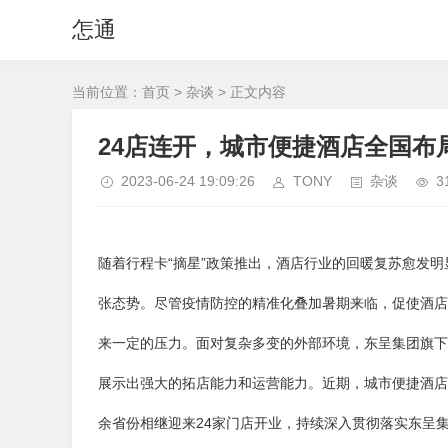
怎通
当前位置：
首页
>
杂谈
> 正文内容
24店连开，城市便捷酒店全国布
2023-06-24 19:09:26
TONY
杂谈
3
随着行程卡“摘星”政策推出，酒店行业的回暖复苏愈发
张态势。尽管疫情防控的精准化叠加暑期来临，促使酒店
来一定的压力。面对复杂多变的外部环境，东呈集团旗下
展示出强大的拓店能力和运营能力。近期，城市便捷酒店
余省份相继迎来24家门店开业，持续深入贯彻落实东呈集