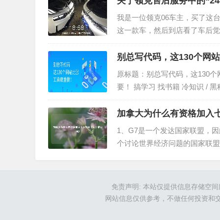
关于领克售后服务中的“2
我是一位领克06车主，买了这
这一款车，然后到店看了车后觉
以及功能方面都非常的不错，对
时道路...
别总写代码，这130个网
原标题：别总写代码，这130个
要！ 搞学习 找书籍 冷知识 / 
加拿大为什么有资格加入七
1、G7是一个发达国家联盟，
个讨论世界经济问题的国家联盟
界上GDP总量最高的7个发达国家。
免责声明: 本站仅提供信息存储空
网站信息仅供参考，不做任何投资和交易根