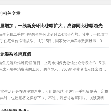
 的相关文章
数量增加，一线新房环比涨幅扩大，成都同比涨幅领先
品住宅和二手住宅销售价格环比延续2月增长态势。其中，一线城市
手住宅售价涨速放缓。 4月15日，国家统计局发布数据显示，3月
售价格上涨城市个数增加，各线...
鱼龙混杂难辨真假
信鱼龙混杂难辨真假 近日，上海市消保委微信公众号发布“3·15”系
已经成为坑害消费者的工具。调查显示，76%的消费者表示经常收到
市消保委关注到，传统短信通过互联网技术升级后，106短信已经成
是在日常生活还是在漫漫旅途中，人们越来越习惯打开手机摄像头，定格
集时，也愿意将之保存下来。不过，若想将这些图片、视频资料全
的存储空间是远远不够的。另外，为了防止误删文件资...