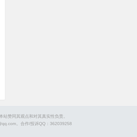
表本站赞同其观点和对其真实性负责。
om。合作/投诉QQ：362039258