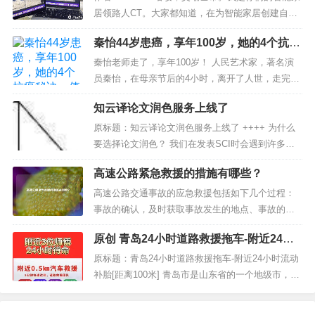
适化、智能化、高端化的健康家电品类，将继续向
居领路人CT。大家都知道，在为智能家居创建自动
多品类、多维度、...
化的时候，经常会出现各种各样的问题，需要进行
秦怡44岁患癌，享年100岁，她的4个抗癌
多次调试，并且因为我自己使用python做自动化，
秘诀，值得学习借鉴
所以一动就要改代码，所以在我家经常能看到我几
秦怡老师走了，享年100岁！ 人民艺术家，著名演
个屋子乱转，不停的进行自动化的测试和跑回书...
员秦怡，在母亲节后的4小时，离开了人世，走完了
她精彩的一生。年轻时她投身抗日，中年时战胜了
知云译论文润色服务上线了
“肠癌”这个恶魔，老年时以93岁高龄登上海拔近4000
米的高原拍戏，被人们称为“最美100后”，她的一生
原标题：知云译论文润色服务上线了 ++++ 为什么
曲折、美丽又传奇。 很...
要选择论文润色？ 我们在发表SCI时会遇到许多问
题，其中，语言方面的问题可能是被提及次数最多
高速公路紧急救援的措施有哪些？
的。因为投稿SCI时，需要用到英文。 中文能表达
明白，换到用英文来表达时就有些力不从心。语
高速公路交通事故的应急救援包括如下几个过程：
法、时态等已经算是小...
事故的确认，及时获取事故发生的地点、事故的类
型、事故的规模等信息；事故救援力量的组成；有
原创 青岛24小时道路救援拖车-附近24小
关人员到达现场；受伤人员救护；事故现场取证；
时流动补胎[距离100米]
事故现场清理；现场恢复等过程。高速公路交通事
原标题：青岛24小时道路救援拖车-附近24小时流动
故紧急救援体系的根本任务就是及时获取发生交
补胎[距离100米] 青岛市是山东省的一个地级市，下
通...
辖7个区和4个县级市。其中，市南区、市北区、李
沧区、崂山区、城阳区、黄岛区和胶州市是市辖