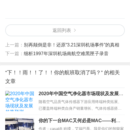
返回列表
上一篇：
别再颠倒是非！还原“3.21深圳机场事件”的真相
下一篇：
细析1997年深圳机场南航空难黑匣子录音
“下！！雨！！了！！你的航班取消了吗？” 的相关
文章
2020年中国空气净化器市场现状及发展趋
势预测
随着空气品质气体传感器下游应用终端种类拓展、
已覆盖终端种类自身产销量增长、气体传感器搭载
率的逐步提高以及所搭载气体传感器本身种类的丰
你的下一台MAC又何必是MAC——利用to
富，预计未来期间气体传感器在空气品质监测领域
desk实现iPad控制Mac玩法实例
的市场需求将保持稳定增长。 空气净化家电作为舒
作者：casatift 哈喽，艾瑞巴蒂。我是你们的智能家