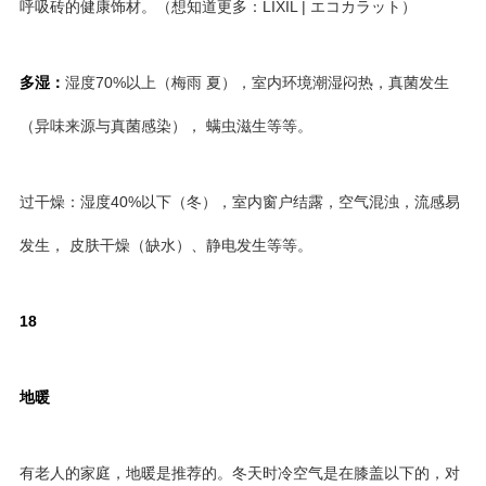
呼吸砖的健康饰材。（想知道更多：LIXIL | エコカラット）
多湿：
湿度70%以上（梅雨 夏），室内环境潮湿闷热，真菌发生
（异味来源与真菌感染）， 螨虫滋生等等。
过干燥：湿度40%以下（冬），室内窗户结露，空气混浊，流感易
发生， 皮肤干燥（缺水）、静电发生等等。
18
地暖
有老人的家庭，地暖是推荐的。冬天时冷空气是在膝盖以下的，对