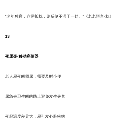
“老年独寝，亦需长枕，则反侧不滞于一处。”《老老恒言·枕》
13
夜尿壶·移动座便器
老人易夜间频尿，需要及时小便
尿急去卫生间的路上避免发生失禁
夜起温度差异大，易引发心脏疾病