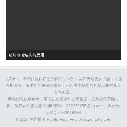
贴片电感结构与应用
2024-03-27 16:48:52
杂谈
免责声明: 本站仅提供信息存储空间服务，旨在传递更多信息，不拥
有所有权，不承担相关法律责任，不代表本站赞同其观点和对其真
实性负责。
网站信息仅供参考，不做任何投资和交易根据，据此操作风险自
担。侵权及不实信息举报邮箱至：362039258@qq.com。合作/投
诉QQ：362039258
© 2024 怎通博客 Rights Reserved.
www.zentong.com