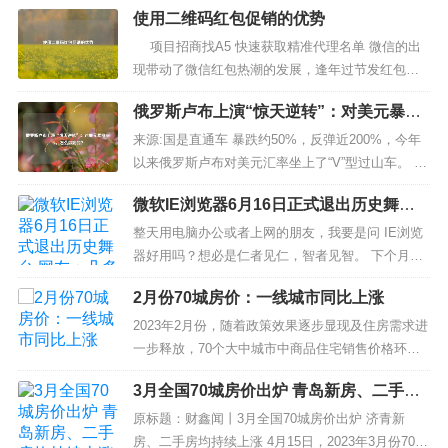
使用二维码红包促销的优势
项目招商找A5 快速获取精准代理名单 微信的出
现带动了微信红包热潮的发展，逢年过节发红包已
经成为一种新颖打招呼的方式。一到过年之际，各
俄罗斯卢布上演“惊天逆转”：对美元暴涨2
大平台都会想方设法的给大众发红包。2019年支付
00%，怎么做到的？
宝的集五福，百度APP的分时段发红包，掀起了一
来源:国是直通车 暴跌约50%，反弹近200%，今年
股全民领红包的热潮，...
以来俄罗斯卢布对美元汇率坐上了“V”型过山车。 从
3月份的全球表现最差货币，到最近的全球表现最佳
微软IE浏览器6月16日正式退出历史舞台
货币，俄罗斯卢布仅用了两个多月时间。这样的“惊
网友：几多欢喜几多愁
天逆转”到底是怎么完成的？ 卢布没被打趴下 俄乌
整天用电脑办公或者上网的朋友，我要是问 IE浏览
冲突以来，俄罗斯...
器好用吗？想必是仁者见仁，智者见智。 下个月，
这位曾经的浏览器“霸主”就要和网友们告别了，陪伴
2月份70城房价：一线城市同比上涨
了27年的IE浏览器，有什么想说说的吗？ 点个关注
不迷路。今天阿伟就和大家一起聊聊微软IE浏览器6
2023年2月份，随着政策效果逐步显现及住房需求进
月16日正式退出历史舞台，此后...
一步释放，70个大中城市中商品住宅销售价格环比
上涨城市个数继续增加，各线城市商品住宅销售价
3月全国70城房价出炉 青岛新房、二手房
格环比总体上涨，一线城市商品住宅销售价格同比
均持续上涨
上涨、二三线城市同比降幅收窄...
原标题：财鑫闻丨3月全国70城房价出炉 济青新
房、二手房均持续上涨 4月15日，2023年3月份70个