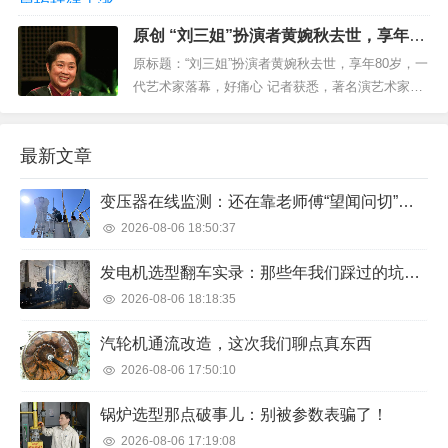
大中城市商品住宅销售价格变动情况出炉，3月份各
原创 “刘三姐”扮演者黄婉秋去世，享年80
线城市商品住宅销售价格环比上涨。山东纳入统计
岁，一代艺术家落幕，好痛心
的4个城市中，济南、青岛、烟台、济宁的新房、...
原标题：“刘三姐”扮演者黄婉秋去世，享年80岁，一
代艺术家落幕，好痛心 记者获悉，著名演艺术家、
电影《刘三姐》中“刘三姐”的扮演者黄婉秋， 于4日
凌晨3时16分， 在桂林医院重症监护室因抢救治疗
最新文章
无效逝世，享年80岁。 在2月19日她发出...
变压器在线监测：还在靠老师傅“望闻问切”？该醒醒了
2026-08-06 18:50:37
发电机选型翻车实录：那些年我们踩过的坑，你别再踩了
2026-08-06 18:18:35
汽轮机通流改造，这次我们聊点真东西
2026-08-06 17:50:10
锅炉选型那点破事儿：别被参数表骗了！
2026-08-06 17:19:08