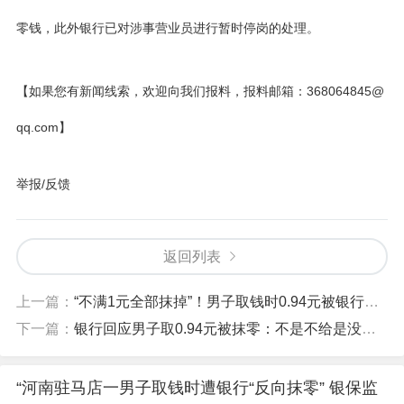
零钱，此外银行已对涉事营业员进行暂时停岗的处理。
【如果您有新闻线索，欢迎向我们报料，报料邮箱：368064845@
qq.com】
举报/反馈
返回列表
上一篇：
“不满1元全部抹掉”！男子取钱时0.94元被银行抹零，银行回应！网友：全国储户都抹零有多少钱？
下一篇：
银行回应男子取0.94元被抹零：不是不给是没零钱，几毛钱能干啥，三毛五毛人家都不要的
“河南驻马店一男子取钱时遭银行“反向抹零” 银保监