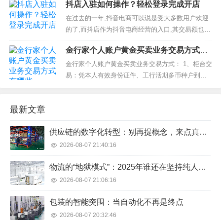
抖店入驻如何操作？轻松登录完成开店
慢，不再适用于或兼容许多现代网络任务，而且远
不如现代浏览器安全。”早在去年5月，微软便宣布，
在过去的一年,抖音电商可以说是受大多数用户欢迎
2022年6月15日公司某些版本的Windows软...
的了,而抖店作为抖音电商经营的入口,其交易额也在
飞速增长。越来越多的品牌商家在抖音电商平台上
金行家个人账户黄金买卖业务交易方式有
实现了盈利,这无疑是巨大的吸引力,生意阵地向抖音
哪些
电商平台扩展俨然成为一种趋势。但是对于电商小
金行家个人账户黄金买卖业务交易方式： 1、柜台交
白来讲,有关抖店入驻的知识还是一片茫然。...
易：凭本人有效身份证件、工行活期多币种户到工
行指定网点办理。 2、电话银行交易：拨打95588—
>电话语音提示：“个人客户请按1”—>输入卡号或客
最新文章
户编号和密码—>电话语音提示：“黄金业务请按5”—
>“美...
供应链的数字化转型：别再提概念，来点真东西
2026-08-07 21:40:16
物流的“地狱模式”：2025年谁还在坚持纯人工搬运？
2026-08-07 21:06:16
包装的智能突围：当自动化不再是终点
2026-08-07 20:32:46