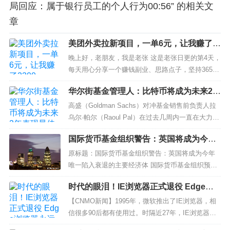
局回应：属于银行员工的个人行为00:56” 的相关文
章
美团外卖拉新项目，一单6元，让我赚了2
300
晚上好，老朋友，我是老张 这是老张日更的第4天，
每天用心分享一个赚钱副业、思路点子，坚持365天
不间断，欢迎关注，共同成长！ 今天分享的项目：
华尔街基金管理人：比特币将成为未来2年
美团外卖拉新项目 操作简单，非常适合新人操
表现最佳的资产
作！...
高盛（Goldman Sachs）对冲基金销售前负责人拉
乌尔·帕尔（Raoul Pal）在过去几周内一直在大力推
广比特币，因为他开始意识到该资产的未来。 Real
国际货币基金组织警告：英国将成为今年
Vision首席...
唯一陷入衰退的主要经济体
原标题：国际货币基金组织警告：英国将成为今年
唯一陷入衰退的主要经济体 国际货币基金组织预
测，英国经济今年将收缩0.6%，比10月份的预测还
时代的眼泪！IE浏览器正式退役 Edge浏
要低0.9个百分点。 根据国际货币基金组织的数据，
览器永远滴神
英国将成为今年七国集团(G7)中唯一经历衰退的经
【CNMO新闻】1995年，微软推出了IE浏览器，相
济体。 在世界经济...
信很多90后都有使用过。时隔近27年，IE浏览器的
寿命走到了尽头，微软此前表示“IE浏览器速度缓