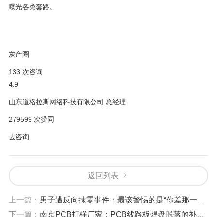
曝光各类套路。
灰产圈
133 次咨询
4.9
山东道格拉斯网络科技有限公司 总经理
279599 次赞同
去咨询
返回列表
上一篇：
男子遭反向抹零事件：最该警惕的是“你差那一毛钱吗”的无理谬言
下一篇：
南京PCB打样厂家：PCB线路板焊盘脱落的补救方法