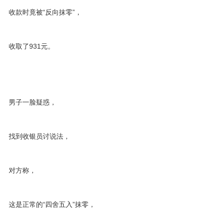
收款时竟被“反向抹零”，
收取了931元。
男子一脸疑惑，
找到收银员讨说法，
对方称，
这是正常的“四舍五入”抹零，