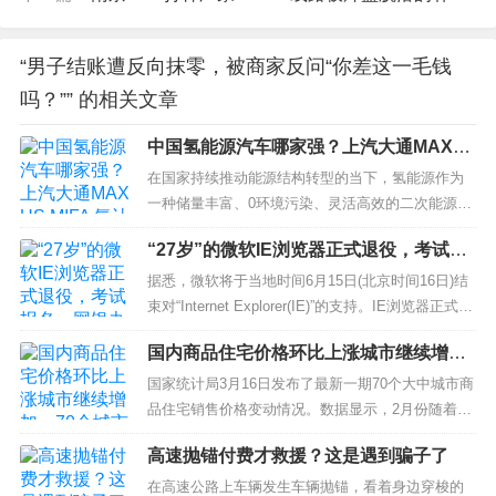
“男子结账遭反向抹零，被商家反问“你差这一毛钱
吗？”” 的相关文章
中国氢能源汽车哪家强？上汽大通MAXU
S MIFA 氢让环保更进一步
在国家持续推动能源结构转型的当下，氢能源作为
一种储量丰富、0环境污染、灵活高效的二次能源，
已经被广泛应用于建筑、工业等多个领域。与此同
“27岁”的微软IE浏览器正式退役，考试报
时，以排放污染而为人所诟病的汽车行业也清晰地
名、网银办理该咋办？
认识到了氢能源的明朗前景，不少前沿自主品牌就
据悉，微软将于当地时间6月15日(北京时间16日)结
在近年来相继推出多款氢能源车型。那么中国氢能
束对“Internet Explorer(IE)”的支持。IE浏览器正式退
源汽车哪款好呢?上汽大通...
役后，其功能将由Edge浏览器接棒。 Microsoft Edg
国内商品住宅价格环比上涨城市继续增
e浏览器5月16日通过其官方微博宣布，IE浏览器正
加，70个城市中55个上涨
式退役后，其功能将由Edge浏览...
国家统计局3月16日发布了最新一期70个大中城市商
品住宅销售价格变动情况。数据显示，2月份随着政
策效果逐步显现及住房需求进一步释放，国内各线
高速抛锚付费才救援？这是遇到骗子了
城市商品住宅销售价格环比总体上涨，一线城市商
品住宅销售价格同比上涨、二三线城市同比降幅收
在高速公路上车辆发生车辆抛锚，看着身边穿梭的