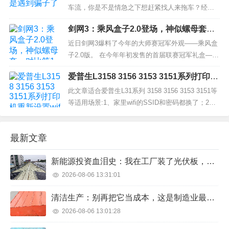
窄。 国家统计局城市司首席统计师绳国庆表示，...
车流，你是不是情急之下想赶紧找人来拖车？经常
通行高速的司乘都会第一时间拨打12122救援热线，
剑网3：乘风盒子2.0登场，神似螺母套，
但也有司机因不了解政策，盲目在网上寻找救援服
对比第1代傻傻分不清
务，结果遭遇了骗局。4月23日，杭金衢高速金华段
近日剑网3爆料了今年的大师赛冠军外观——乘风盒
就发生一起这样的骗局。 当日中午12时49分左右，
子2.0版。 在今年年初发售的首届联赛冠军礼盒——
浙...
乘风盒子1.0，相信大家还有印象。既然同为乘风俱
爱普生L3158 3156 3153 3151系列打印机
乐部选手和官方共同设计的外观，这两款盒子究竟
重新设置wifi密码的步骤
哪个更为出色呢？下面，公孙小娘就带着大家一起
此文章适合爱普生L31系列 3158 3156 3153 3151等
对比一下。 其实如果不...
等适用场景:1、家里wifi的SSID和密码都换了；2、
家里wifi的密码都换了；3：搬家什么都不记得了。
更换打印机的wifi的ssid和密码的方法有2种：第一
最新文章
种：爱普生官网上的方法，这个方法的前提是打印
机direct网络的密码是默...
新能源投资血泪史：我在工厂装了光伏板，三年后算了一笔总账
2026-08-06 13:31:01
清洁生产：别再把它当成本，这是制造业最划算的投资
2026-08-06 13:01:28