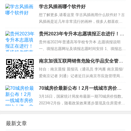
平台”项目建设已正式启动，建成后将为市场主体提
学古风插画哪个软件好
供“24小时不打烊”市场准入业务服务。 自2020
年10月国家发展改革委将云南、福建两省纳入首批
想了解更多,请看这里 学古风插画用什么软件好？古
国家市场准入效能评估试点以来，云南...
风插画是近几年非常流行的画种，很多人都喜欢画
这种类型的画。 不过，在绘画的过程中，很多初学
贵州2023年专升本志愿填报正在进行！系
者都会问，学古风插画哪个软件好呢？ 下面小编就
统操作指南
为大家介绍几个比较好的画画软件和教程： 一、ps
贵州省2023年普通高等学校专升本 志愿填报说明
ps是一款功能强大且使用...
一、填报志愿网址及填报志愿时间安排 1、填报志愿
系统网址：http://gkzy.eaagz.org.cn/...
南京加强互联网销售危险化学品安全管理
联动工作
转自：南京晨报 晨报讯（通讯员 李鸿雁 南京晨报/
爱南京记者 刘通）记者近日从南京市应急管理局了
解到，南京市应急管理局、市委网信办、市教育局
70城房价最新公布！2月一线城市房价同
等6部门联合印发《南京市加强互联网销售危险化学
比上涨：北京新房价格涨4.7%
品安全管理联动工作的实施方案（试行）》（以下
3月16日，国家统计局发布最新一期70城房价指数。
简称《方案》），要求发挥联合监管合力，进一步
2023年2月份，随着政策效果逐步显现及住房需求进
加强互...
一步释放，70个大中城市中商品住宅销售价格环比
上涨城市个数继续增加，各线城市商品住宅销售价
最新文章
格环比总体上涨，一线城市商品住宅销售价格同比
上涨、二三线城市同比降幅收窄。 数据显...