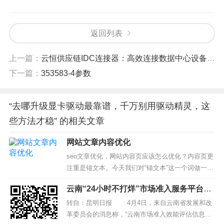
返回列表
上一篇：
云恒供应链IDC连接器：高效连接数据中心设备的关键
下一篇：
353583-4参数
“去哪升级显卡驱动最靠谱，千万别用驱动精灵，这
些方法才稳” 的相关文章
网站文章内容优化
seo文章优化，网站内容页应该怎么优化？内容页更
注重是锚文本。今天我们对“锚文本”这一个词做一个
解释，可能有许多人还不清楚这个词的含义，接下
云南“24小时不打烊”市场准入服务平台建
来跟大家说说seo网站内容优化为何要使用锚文本，
设启动
锚文本有哪些作用。 一，什么是锚文本。 锚文本属
转自：昆明日报 4月4日，来自云南省发展和改
于超链接的一种，因为不管是可...
革委员会的消息称，“云南市场准入效能评估信息化