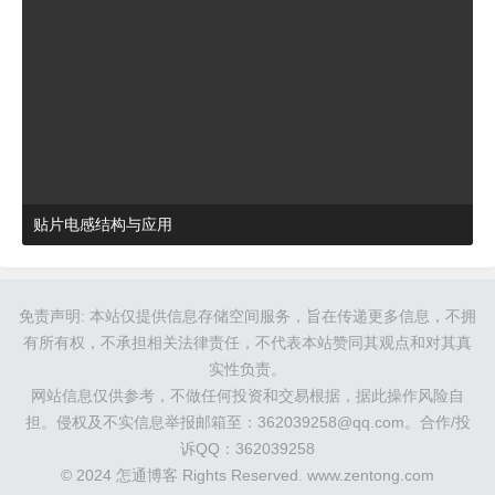
贴片电感结构与应用
2024-03-27 16:48:52
杂谈
免责声明: 本站仅提供信息存储空间服务，旨在传递更多信息，不拥
有所有权，不承担相关法律责任，不代表本站赞同其观点和对其真
实性负责。
网站信息仅供参考，不做任何投资和交易根据，据此操作风险自
担。侵权及不实信息举报邮箱至：362039258@qq.com。合作/投
诉QQ：362039258
© 2024 怎通博客 Rights Reserved.
www.zentong.com