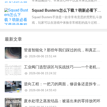
制裁和重大军事冲突的国家会出现投资者逃离和资
苹果隐藏技巧、苹果良心APP以及苹果优质配件。
本持续外流，...
近日，IE浏览器停止服务的消息引发了不少关注。
Squad Busters怎么下载？萌新必看下载
实际上，早在2021年5月份，微软官方就宣布关闭IE
登录教程
的消息。最近因为距离IE浏览器正式停止服务还剩
Squad Busters手游是一款非常有意思的荒野乱斗游
一个月时间，这一话题再次冲上...
戏，玩家可以在游戏中体验非常精彩的战斗过程，
游戏中有超多角色可以玩。2月6日Squad Busters加
拿大地区测试开启，很多喜欢这款游戏的玩家都想
最新文章
知道Squad Busters下载方法，小编给大家整理了详
细的下载教程，希望可以帮助...
管道智能化？那些年我们踩过的坑，和真正能用的招儿
2026-08-06 15:51:44
工业阀门选型误区与实战技巧——一个老机械工程师的20年心得
2026-08-06 15:24:32
逆向工程：一把刀的两面，修设备还是拆专利？
2026-08-06 14:55:43
废水处理之蒸发结晶：被逼出来的零排放闭环