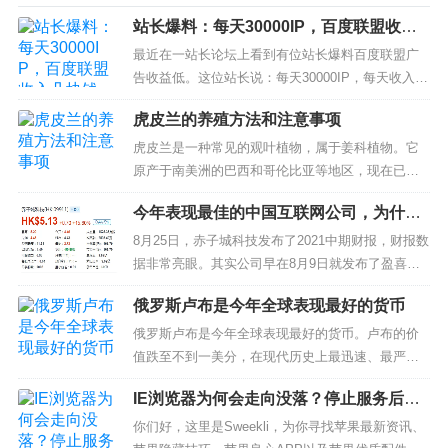
站长爆料：每天30000IP，百度联盟收入
几块钱，还说他作弊
最近在一站长论坛上看到有位站长爆料百度联盟广
告收益低。这位站长说：每天30000IP，每天收入几
块钱，还说我作弊。自己也不查查，每天会为了几
虎皮兰的养殖方法和注意事项
块作弊？去TMD的，全部撤下来，再也不用。以下
是这位站长的发帖截图： 看完这位站长的发帖，只
虎皮兰是一种常见的观叶植物，属于姜科植物。它
想说现在个人站长靠网站赚钱真的是越来越难...
原产于南美洲的巴西和哥伦比亚等地区，现在已经
被引种到全球各地。虎皮兰的叶子呈长椭圆形，叶
今年表现最佳的中国互联网公司，为什么
色为深绿色，中央有一条条白色的条纹，像是虎纹
是赤子城科技？
一样，因此得名虎皮兰。...
8月25日，赤子城科技发布了2021中期财报，财报数
据非常亮眼。其实公司早在8月9日就发布了盈喜公
告，资本市场也对赤子城科技青睐有加，24日当天
俄罗斯卢布是今年全球表现最好的货币
赤子城科技股价就大涨了15.8%。 作为长期观察中
国...
俄罗斯卢布是今年全球表现最好的货币。卢布的价
值跌至不到一美分，在现代历史上最迅速、最严厉
的经济制裁中，俄罗斯货币出现了惊人的逆转。自1
IE浏览器为何会走向没落？停止服务后考
月份以来，卢布兑美元汇率已经上涨了40%，这是
试报名网银怎么办？
一个不同寻常的情况。 通常情况下，一个面临国际
你们好，这里是Sweekli，为你寻找苹果最新资讯、