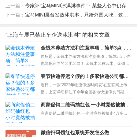
上一篇：
专家评“宝马MINI冰淇淋事件”：某些人心中仍存在崇洋媚外的思想
下一篇：
宝马MINI展台发放冰淇淋，只给外国人吃，这是一种什么心态？
“上海车展已禁止车企送冰淇淋” 的相关文章
金钱木养殖方法和注意事项，简单3点，你
也能把它养的又肥又绿！
原标题：金钱木养殖方法和注意事项，简单3点，你
也能把它养的又肥又绿！ 金钱木又称云木、金铖
木、为马齿苋科多年生草本植物。因它的叶片酷似
春节快递停运？假的！多家快递公司都说
金钱般的样子故而得名金钱木，金钱木不仅寓意
“春节不打烊”
好，...
近日，一张“2022年物流停运时间表”在互联网上传
播，上面详细标注了今年全国各地快递停发日期。
加上近期部分地区出现疫情，快递真的会暂时停止
商家促销二维码抽红包 一小时竟然被抽走
服务吗？ 当然是假的。上海辟谣平台从各快递公司
4万多
官方获悉，今年仍旧提供“春节不打烊”服务，只不过
商家促销二维码抽红包 一小时竟然被抽走4万多...
部分涉疫地区的快递服务可能存在延时；另外在节
日期间...
微信扫码领红包系统开发怎么做