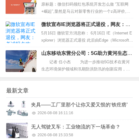
原标题：微信扫码领红包系统开发怎么做 “互联网
+崛起”,显然是马云对新零售行业的一个z高评价,但
是普通人如何能够抓住这一次的“互联网+红包”新风
微软宣布IE浏览器将正式退役，网友：考
口,不妨抓紧了解一下扫码领红包系统 一：扫码领红
试报名咋办？
包小程序系统基础版满足企业商家基本的营销需
5月16日 微软官方消息称： 6月16日 IE（Internet E
求，直接返现红包给消费者。...
xplorer）浏览器正式退役 此后由Edge（Microsoft E
dge）接力 （截图自微软Edge浏览器官方微博） 消
山东移动东营分公司：5G助力黄河生态风
息一出引发网友热议 部分用户对于...
景廊道建设
记者 任小杰 为进一步推动5G技术在黄河
生态环境保护领域和汛期防洪防汛的创新应用，山
东移动东营分公司充分发挥运营商的核心优势，依
托5G为代表的新一代信息通信技术，全面助力黄河
最新文章
流域生态保护和高质量发展。 开展5G+互联网
新模式，发挥信息技术优势，全力助力...
夹具——工厂里那个让你又爱又恨的‘铁疙瘩’
2026-08-08 16:11:16
无人驾驶叉车：工业物流的下一场革命？
2026-08-08 15:33:58