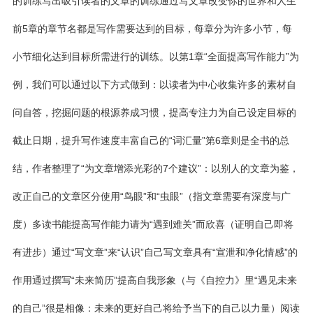
的训练写出吸引读者的文章的训练通过写文章改变你的世界和人生
前5章的章节名都是写作需要达到的目标，每章分为许多小节，每
小节细化达到目标所需进行的训练。以第1章“全面提高写作能力”为
例，我们可以通过以下方式做到：以读者为中心收集许多的素材自
问自答，挖掘问题的根源养成习惯，提高专注力为自己设定目标的
截止日期，提升写作速度丰富自己的“词汇量”第6章则是全书的总
结，作者整理了“为文章增添光彩的7个建议”：以别人的文章为鉴，
改正自己的文章区分使用“鸟眼”和“虫眼”（指文章需要有深度与广
度）多读书能提高写作能力请为“遇到难关”而欣喜（证明自己即将
有进步）通过“写文章”来“认识”自己写文章具有“宣泄和净化情感”的
作用通过撰写“未来简历”提高自我形象（与《自控力》里“遇见未来
的自己”很是相像：未来的更好自己将给予当下的自己以力量）阅读