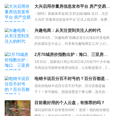
dge）接力 （截图自微软Edge浏览器官方微博） 消
大兴启用存量房信息发布平台 房产交易加
息一出引发网友热议 部分用户对于...
速去中介化？
《财经》新媒体宋金煜/文舒志娟/编辑 近日，北京
大兴区“存量房信息发布平台”正式上线启用，免费、
真房源以及无中介等特点受关注。4月25日，大兴区
兴趣电商：从关注货到关注人的时代
存量房信息发布平台工作人员向《财经》新媒体记
者介绍称，该平台展示的房源已经通过住建委审
2021年4月，“兴趣电商”的概念首次出现在抖音电商
核，真实存在且是没有查封的房源。不过目前该平
的首届生态大会上，抖音将兴趣电商定义为“人们对
台仅有免...
美好生活的向往，满足消费者潜在购物兴趣，提升
2月70城房价指数出炉：海口、三亚房价
消费者生活品质的电商”。也即“兴趣电商”从消费者
继续涨
的兴趣点入手，由消费者的兴趣引发消费者的购买
3月15日，国家统计局公布2021年2月份70个大中城
冲动。兴趣电商时代与传统电商时代相比，让品牌
市商品住宅销售价格变动情况，公告数据显示，2月
多了主动触达...
份，海口新建商品住宅销售价格环比上涨0.6%，涨
电销卡说百分百不封号的？百分百都是骗
幅较上个月扩大0.3个百分点，二手住宅销售价格环
子？
比上涨0.5%，涨幅较上个月扩大0.1个百分点；三亚
卖给你电销卡说百分百不封号的，百分百都是骗
新建商品住宅销售价格环比上涨0.2%，涨幅...
子？！有可能哈。想搞清楚这个事儿啊，首先你要
了解到你的手机卡为什么会封号。我们手机卡正常
目前最好用的个人云盘，有推荐的吗？
去使用的话是不会被封号的，但是呢，我们开始封
号，就是我们去做销售，我们把手机卡...
请问这时候不自夸更待何时！ 怒答！我的粉丝都在
哪里？！举起你们的双手！ 论目前最好用的个人云