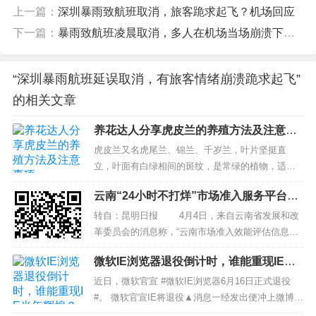
上一篇：
深圳暴雨致航班取消，旅客跪求起飞？机场回应
下一篇：
暴雨致航班凌晨取消，多人在机场当场崩溃下跪求起飞…网友：心情理解，但做法欠妥
“深圳暴雨航班延误取消，有旅客情绪崩溃跪求起飞”
的相关文章
养花达人分享虎皮兰的养殖方法及注意事
项
虎皮兰又名虎尾兰、锦兰、千岁兰，叶片坚挺直
立，叶面有白绿相间的斑纹，是常绿的植物，适合
居家摆放。虎皮兰养殖时要注意保持阳光充足，不
云南“24小时不打烊”市场准入服务平台建
要施太多肥料，浇水要视季节变换。那么，关于虎
设启动
皮兰的养殖方法和注意事项有哪些呢?下面来看看
转自：昆明日报 4月4日，来自云南省发展和改
吧。 一、土壤 虎皮兰...
革委员会的消息称，“云南市场准入效能评估信息化
平台”项目建设已正式启动，建成后将为市场主体提
微软IE浏览器退役倒计时，谁能重现IE当
供“24小时不打烊”市场准入业务服务。 自2020
年辉煌？
年10月国家发展改革委将云南、福建两省纳入首批
近日，微软官宣 #微软IE浏览器6月16日正式退役
国家市场准入效能评估试点以来，云南...
#。 微软官宣IE将退役▲消息一经发出便冲上微博热
搜，网友纷纷感慨“爷青结”。从曾经市占率高达95%