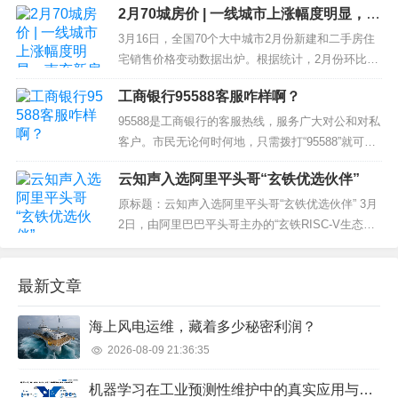
2月70城房价 | 一线城市上涨幅度明显，南
的辉煌巅峰到如今不值一提的市占率，不过27年时
充新房价格持续下跌！
间。这个陪伴了几代人青春的浏览器，也将退出历
3月16日，全国70个大中城市2月份新建和二手房住
史舞台。 那么，IE 退役之后，哪...
宅销售价格变动数据出炉。根据统计，2月份环比波
动不明显，详情如下： 通过上表数据可知，今年2月
工商银行95588客服咋样啊？
份新房销售价格环比上涨的城市有27个，比上月减
少一个，上涨幅度也比上月大幅降低，本月上涨的
95588是工商银行的客服热线，服务广大对公和对私
城市分别是南京、宁波、成都、乌鲁木齐，...
客户。市民无论何时何地，只需拨打“95588”就可通
过身边的电话，轻松享受到银行一系列方便、快
云知声入选阿里平头哥“玄铁优选伙伴”
捷、365天每天24小时的全天候金融服务。 95588收
的费用是市话费，银行端不收费，对于服务...
原标题：云知声入选阿里平头哥“玄铁优选伙伴” 3月
2日，由阿里巴巴平头哥主办的“玄铁RISC-V生态大
会”在上海举办。云知声作为玄铁的重要生态合作伙
伴，凭借在RISC-V生态领域的前瞻性布局，成功入
最新文章
选“玄铁优选伙伴”。 据悉，这是平头哥首次颁发“玄
铁优选伙伴”奖...
海上风电运维，藏着多少秘密利润？
2026-08-09 21:36:35
机器学习在工业预测性维护中的真实应用与反思