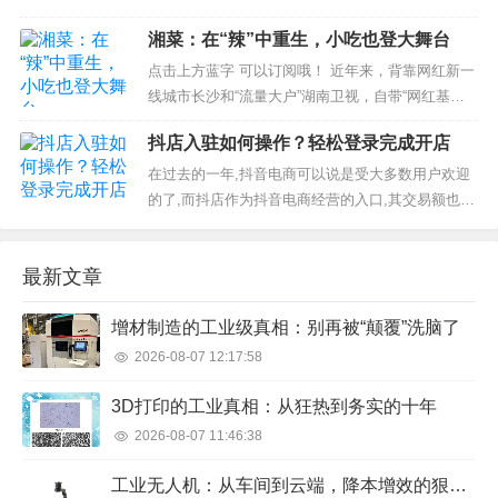
收盘报20.38美元，较IPO发行价17美元/股上涨19.8
湘菜：在“辣”中重生，小吃也登大舞台
8％，市值47.4亿美元。这个股票代码为“LK”的“小蓝
杯”，是今年在纳斯达克IPO融资规模最大的亚洲公
点击上方蓝字 可以订阅哦！ 近年来，背靠网红新一
司。这次IPO也成...
线城市长沙和“流量大户”湖南卫视，自带“网红基因”
的湘菜“出圈”似乎已不是新鲜事。2020年，湘菜代表
抖店入驻如何操作？轻松登录完成开店
炊烟小炒黄牛肉等菜品的出席，让湖南卫视春晚直
播现场变“吃播现场”。2021年春节前夕，由湖南卫
在过去的一年,抖音电商可以说是受大多数用户欢迎
视、湖南时代华影文化传媒有限...
的了,而抖店作为抖音电商经营的入口,其交易额也在
飞速增长。越来越多的品牌商家在抖音电商平台上
实现了盈利,这无疑是巨大的吸引力,生意阵地向抖音
最新文章
电商平台扩展俨然成为一种趋势。但是对于电商小
白来讲,有关抖店入驻的知识还是一片茫然。...
增材制造的工业级真相：别再被“颠覆”洗脑了
2026-08-07 12:17:58
3D打印的工业真相：从狂热到务实的十年
2026-08-07 11:46:38
工业无人机：从车间到云端，降本增效的狠角色