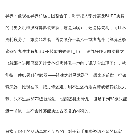
异界：像现在异界和
远古图
整合了，对于绝大部分需要BUFF换装
的（男女机械没有异界装来换，这是为啥），还是得去刷，而且不
消耗疲劳了，难度非常低，需要做齐一套六件或者九件（
剑魂蓝拳
这些要九件才有加BUFF技能的效果T_T）。运气好碰见两次骨龙
（就那个进图屏幕闪过黄色烟雾并吼一声的，说明它出现了），就
能换一件85级传说武器——镇魂之封灵武器了，想来以前做一把镇
魂武器，比现在做一把史诗还难，刷不过还得朋友带或者花钱找人
带。只不过虽然70级就能进，也能随机出骨龙，但是不到85级只能
进一阶段，是不会掉落能换远古装备的材料的。
日常：DNF的活动基本不间断的，对于新手那些资源不多的玩家，