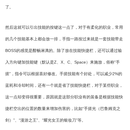
了。
然后这就可以引出技能的按键这一点了，对于有柔化的职业，常用
的几个技能基本上都会放一排，手指一路按过来就是一套技能带走
BOSS的感觉是酣畅淋漓的。除了放在技能快捷栏，还可以通过输
入方向键加
技能键
（默认是Z、X、C、Space）来施放，俗称“手
搓”，指令可以根据喜好修改。手搓技能有个好处，可以减少2%的
蓝耗和冷却时间，还有一个就是省了技能快捷栏，对于某些职业，
这一点却变得很重要，原因就是这部分职业有的装备是根据技能快
捷栏空出的位置的数量来增加伤害的，比如“手搓光（
巴鲁姆克之
剑
）”、“漫游之王”、“
耀光女王的银妆刀
”等。