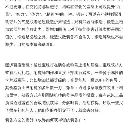
不过更难，在
克伦特
那里进行。增幅在强化的基础上可以提升“力
量”、“智力”、“体力”、“精神”中的一种。锻造：可以在小铁柱那消
耗强烈的气息或者通过锻造炉来锻造，只有武器能锻造，锻造是增
加武器的独立攻击力，即增加固伤，对于技能伤害计算类型是固定
值的，锻造是必经之路。锻造失败装备不会消失，锻造等级也不会
减少。目前版本最高锻造8。
图源百度附魔：通过宝珠打在装备或称号上增加属性，宝珠获得方
式有活动礼包、附魔师制作和直接上拍卖行购买。一些抢手属性的
卡片或宝珠，比如增加技能等级的，光是能加一级BUFF的称号，
其价格就比没附魔的多出数千万。徽章：通过徽章镶嵌在装备上增
加属性。获得方式有刷图随机掉的蓝色品质的徽章，稀有或以上品
质得通过蓝色的合成随机获得、分解时装、活动获得。所以一些买
了很多礼包的人，他们衣服多到穿不了，就拿去分解。
装备方面的提升（或称如何获得强的装备）：