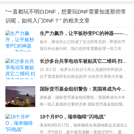
“一直都玩不明白DNF，想要玩DNF需要知道那些常
识呢，如何入门DNF？” 的相关文章
生产力飙升，让平板秒变PC的神器——T
oDesk远程控制
如今，移动办公已经成了生活的常态的，即使在节
假日外出旅行时，我们也经常需要处理一些工作。
出差or旅行时，我们习惯于带笔记本电脑。从长远来
长沙多台共享电动车被贴其它二维码 扫进
看，这是非常麻烦的。毕竟，无论笔记本电脑有多
去送红包？
轻，它总是一个巨大的负担。...
12 月2 日，哈罗出行长沙工作人员接到市民投诉，
位于望龙新村长白路边的20 台哈罗共享助力车被人
在二维码上做了手脚，张贴了其他公司的" 二维
国际货币基金组织警告：英国将成为今年
码"，工作人员赶到时，立即对这些车辆的二维码进
唯一陷入衰退的主要经济体
行了清洗。...
原标题：国际货币基金组织警告：英国将成为今年
唯一陷入衰退的主要经济体 国际货币基金组织预
测，英国经济今年将收缩0.6%，比10月份的预测还
18个月IPO，瑞幸咖啡“闪电战”
要低0.9个百分点。 根据国际货币基金组织的数据，
英国将成为今年七国集团(G7)中唯一经历衰退的经
美东时间5月17日，瑞幸咖啡在美国纳斯达克成功上
济体。 在世界经济...
市，IPO首日，盘中最高涨幅一度超过50%， 最终