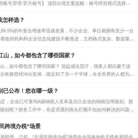
经营账号管理-官方账号】 顶部出现文案提醒：账号经营模式选择，
：进入账号经营模式选择页面，仔细查看每一种模式的差异第三
该怎样选？
，以66.5%的年复合增速率迅速发展，不少企业、单位都拥有至少一台
随着政府机构和企业信息化建设不断推进，文档格式复杂、数据量几
NAS开始被抛弃，其中这几个原因是比较明显的！权限不够细致，
下的江山，如今都包含了哪些国家？
山，如今都包含了哪些国家？ 说起成吉思汗，很多人都自豪于这
古铁骑曾经冲出亚洲，踏足到了另一个半球，令全世界的人都为之
含现在哪些国家？ （一）四大汗国 正如同他的尊号“拥有海洋四
级别已公布！您在哪一级？
已确定，企业已可查询A级纳税人名单及自己企业的纳税信用级别。那
级别呢？财务工作中，你是否遇到焦头烂额不知如何解决的问题
今日头条客户端查看）01 查询A级纳税人路径：以广西为例，为大
地税务...
民跨境办税”场景
总局获悉，日前，“非居民跨境办税”场景在全国各地电子税务局同步