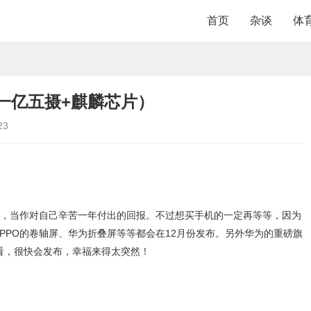
首页
杂谈
体
.0+一亿五摄+麒麟芯片）
23
，当作对自己辛苦一年付出的回报。不过想买手机的一定再等等，因为
PPO的卷轴屏、华为折叠屏等等都会在12月份发布。另外华为的重磅旗
来看，很快会发布，幸福来得太突然！