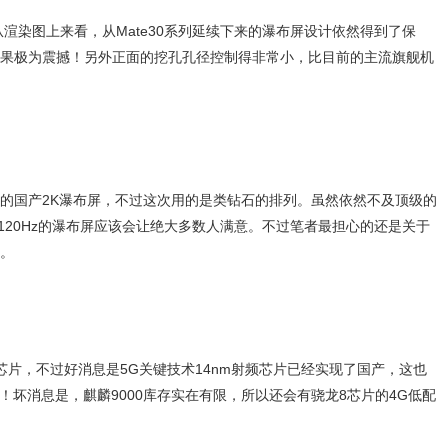
，从渲染图上来看，从Mate30系列延续下来的瀑布屏设计依然得到了保
果极为震撼！另外正面的挖孔孔径控制得非常小，比目前的主流旗舰机
的国产2K瀑布屏，不过这次用的是类钻石的排列。虽然依然不及顶级的
120Hz的瀑布屏应该会让绝大多数人满意。不过笔者最担心的还是关于
。
000芯片，不过好消息是5G关键技术14nm射频芯片已经实现了国产，这也
G能力！坏消息是，麒麟9000库存实在有限，所以还会有骁龙8芯片的4G低配