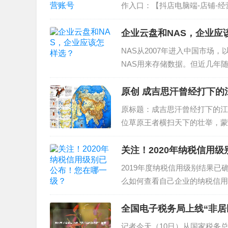
作入口：【抖店电脑端-店铺-
点击按钮【选择模式】 第二步
步：根据经营诉...
企业云盘和NAS，企业应
NAS从2007年进入中国市场
NAS用来存储数据。但近几年
何级增长，跟不上市场发展的旧
无法适用新型的办公...
原创 成吉思汗曾经打
原标题：成吉思汗曾经打下的江
位草原王者横扫天下的壮举，蒙
颤抖，那么当时蒙古的疆域都包
方”...
关注！2020年纳税信用
2019年度纳税信用级别结果
么如何查看自己企业的纳税信用
呢？（此处已添加小程序，请到
家解答，其他省份请自行切换到当
全国电子税务局上线“非居
记者今天（10日）从国家税务