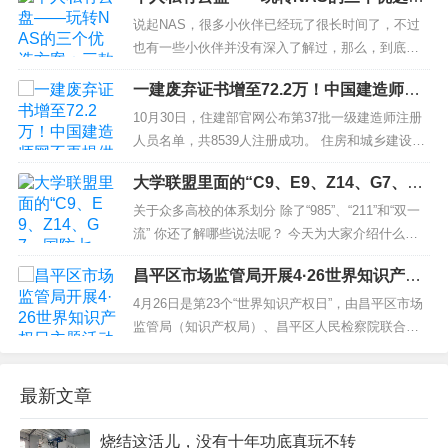
码"，工作人员赶到时，立即对这些车辆的二维码进
案：三款值得入手的设备
行了清洗。...
说起NAS，很多小伙伴已经玩了很长时间了，不过
也有一些小伙伴并没有深入了解过，那么，到底什
么是NAS呢？ NAS的英文全拼是Network Attached
一建废弃证书增至72.2万！中国建造师网
Storage，翻译过来就是网络存储器，就是连接在网
不再提供查询服务？
络上，具备资料存储功能的装置，更多小伙伴简单
10月30日，住建部官网公布第37批一级建造师注册
地称其为私人云盘或者个人网盘...
人员名单，共8539人注册成功。 住房和城乡建设部
关于2020年第三十七批 一级建造师注册人员名单的
大学联盟里面的“C9、E9、Z14、G7、国
公告 根据《注册建造师管理规定》（建设部令第15
防七子、五院四系...”都是啥？
3号...
关于众多高校的体系划分 除了“985”、“211”和“双一
流” 你还了解哪些说法呢？ 今天为大家介绍什么是
“C9” 什么是“国防七子” 什么又是“五院四系”…… 高
昌平区市场监管局开展4·26世界知识产权
校联盟是什么？ 高校联盟，即大学联盟 ，是若干所
日主题活动
有着共同利益...
4月26日是第23个“世界知识产权日”，由昌平区市场
监管局（知识产权局）、昌平区人民检察院联合举
办的“加强知识产权法治保障 有力支持全面创新”4·26
世界知识产权日主题活动在中关村生命科学园举
最新文章
行。活动现场，相关工作人员分别围绕知识产权相
关政策及经营过程中注意事项、《电商法》知识产
烧结这活儿，没有十年功底真玩不转
权部分解读、疾病诊断...