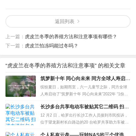
返回列表
上一篇：
虎皮兰冬季的养殖方法和注意事项有哪些？
下一篇：
虎皮兰怕冻吗能过冬吗？
“虎皮兰在冬季的养殖方法和注意事项” 的相关文章
筑梦新十年 同心向未来 同方全球人寿启动
2022筑梦计划“1份早餐”筹集
缤纷夏日，如期而至，六一儿童节之际，同方全球
人寿启动了“筑梦新十年 同心向未来”2022年 “1份早
餐”募集，号召全体员工和社会各界善心人士为云南
长沙多台共享电动车被贴其它二维码 扫进
山怒江山区受助师生筹集早餐，并持续关注偏远地
去送红包？
区青少年儿童的营养健康与教育发展。 据悉，今年
12 月2 日，哈罗出行长沙工作人员接到市民投诉，
是同方全球人寿“筑梦计划”的第十一年，也是崭新...
位于望龙新村长白路边的20 台哈罗共享助力车被人
在二维码上做了手脚，张贴了其他公司的" 二维
个人私有云盘——玩转NAS的三个优选方