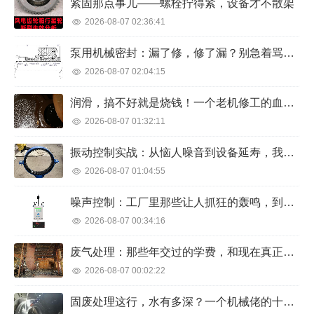
进...
万株樱花 渐次开放 春风十里 樱花灿烂 随风摇曳的
蔚来宣布五一期间高速免费换电！24小时
花朵似云似雪 徜徉在樱花大道上...
提供服务
【CNMO新闻】4月25日，蔚来官博宣布，从4
月28日至5月4日，全国362座高速公路换电站向所有
蔚来车辆提供不限次数的免费换电服务（营运车辆
邮储银行宜春市分行：超20亿元贷款资金
除外），其中高速服务区换电站将24小时提供服
助力三农发展
务，为用户的五一出行提供更多便利。 蔚来换
本文转自：人民网-江西频道 “一日之计在
电 根据蔚来公布的数据，...
于晨，一年之计在于春”，每年的首季是资金需求的
旺季，邮储银行宜春市分行扎根地方、融入地方，
持续发挥自身优势，不断提升金融服务质效，为当
最新文章
地经济社会发展提供源源不断的金融动能。2023年
一季度，该分行累计发放三农贷款超20亿元，实现
紧固那点事儿——螺栓拧得紧，设备才不散架
贷款净...
2026-08-07 02:36:41
泵用机械密封：漏了修，修了漏？别急着骂供应商，先看看这几点
2026-08-07 02:04:15
润滑，搞不好就是烧钱！一个老机修工的血泪经验