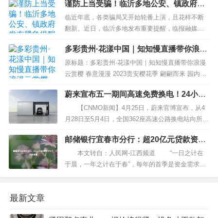
“像我这么养虎皮兰，不烂根，还能开花结果” 的相
关文章
河北12345热线实行7×24小时人工服务
原标题:河北12345热线实行7×24小时人工服务 河北
新闻网讯（河北日报记者解楚楚）8月20日，河北省
政府办公厅印发《河北省12345政务服务便民热线管
IE浏览器官宣下月退役，IE兼容是终极解
理办法》，多管齐下，加强全...
决方案吗？
现代快报讯（记者 蔡梦莹 王益）1995 年，微软推
出了 IE 浏览器，作为 Windows95 的默认浏览器，
并一度占据全球浏览器市场 95% 的份额。27 年
谨防上当受骗！临沂多地公安、镇政府发
后，微软宣布，6 月 16 日，IE 浏览器将正式退役。
布紧急提醒
尽管多年以来，IE 一直被吐槽慢、卡、不好用，但
临近年底，各类骗局又开始轮番上演，且花样不断
消息一经发布，仍旧引起许...
翻新。近日，临沂多地发布重要提醒，临报融媒记
者为您进行了梳理，在此提醒广大市民，要擦亮眼
多彩贵州·花漾中国｜知知慢直播带你浪漫
睛做好防范，谨防上当受骗。 兰山：冒充领导干部
云赏樱
诈骗 10月28日，兰山区义堂镇人民政府发布《关于
原标题：多彩贵州·花漾中国｜知知慢直播带你浪漫
不法分子利用网络、微信冒充义堂镇领导干部名义
云赏樱 春意漫漫 2023贵安樱花季 翩翩而来 园内70