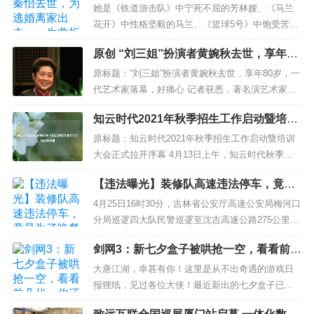
一生曲折离奇，享年100岁
她是《铁道游击队》中宁死不屈的芳林嫂、《马兰
花开》中性格坚毅的马兰、《篮球5号》中饱受苦难
的篮球运动员林洁……这一个个在荧幕中坚毅美丽
原创 “刘三姐”扮演者黄婉秋去世，享年80
的女性角色都是由同一个人演绎，她就是人民艺术
岁，一代艺术家落幕，好痛心
家秦怡。5月9日凌晨，秦怡在上海病逝，享年100
原标题：“刘三姐”扮演者黄婉秋去世，享年80岁，一
岁。大多数年轻人对这位满头银发的老艺术家可能
代艺术家落幕，好痛心 记者获悉，著名演艺术家、
有些陌生，但对于父辈甚至更老的...
电影《刘三姐》中“刘三姐”的扮演者黄婉秋， 于4日
知云时代2021年秋季招生工作启动暨培训
凌晨3时16分， 在桂林医院重症监护室因抢救治疗
大会正式拉开序幕
无效逝世，享年80岁。 在2月19日她发出...
原标题：知云时代2021年秋季招生工作启动暨培训
大会正式拉开序幕 4月13日上午，知云时代秋季招
生工作启动暨培训大会在浙江杭州正式拉开序幕。
【违法曝光】装修队高速违法停车，竟是
本次会议特邀请安恒信息副总裁、安恒网络空间安
为了晚餐加个菜！|春季守护行动
全学院副院长吴鸣旦和贝塔斯曼传媒集团前人力资
4月25日16时30分，吉林省公安厅高速公安局梅河口
源总监侯震两位嘉宾参加，知云时代总裁郭玉峰...
分局巡逻四大队民警巡逻至沈吉高速公路275公里处
时，发现一辆小型面包车停在高速公路应急车道，
剑网3：新七夕盒子被哄抢一空，看看前几
既没有开启双闪，也没有摆放三角架。民警立即将
代，你还爱它吗？
巡逻车停在后方做好安全防护及警示，随即上前查
大唐江湖，幸甚有你！这里是从不出奇遇的游戏日
看情况，但发现车内并没有人！同时，民警发现在
报狸纸，见过各位大侠！最近新出的七夕盒子已经
面...
在上架后一秒内被热情的玩家们哄抢一空了，不知