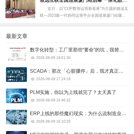
致远互联全国巡展厦门站启幕 一体化数字
道大侠们有没有参与这次的抢盒子活动呢？ 如果大
平台为高质量发展添动力
侠对这个盒子还处于犹豫不决、没有下手的话，那
近日，以“COP数智运营新基座”为主题的致远互
就先听狸纸讲一讲...
联—2023新一代协同运营平台全国巡展厦门站隆重
召开。大会覆盖制造、科研院所、高校、金融、IT
服务等行业领域的近三百位企业经营管理者，为国
最新文章
资央企、集团型企业和专精特新中小企业，以及面
临数字化升级的重点产业和行业客户带来一体化数
数字化转型：工厂里那些“要命”的坑，我替你踩过了
字平台、解决方...
2026-08-09 18:01:30
SCADA：那次「心脏骤停」后，我才真正搞懂监控系统
2026-08-09 17:24:18
PLM实施，你以为上线就完了？太天真了
2026-08-09 16:46:32
ERP上线的那些魔幻现实：为什么说制造业选型就像找对象？
2026-08-09 16:10:26