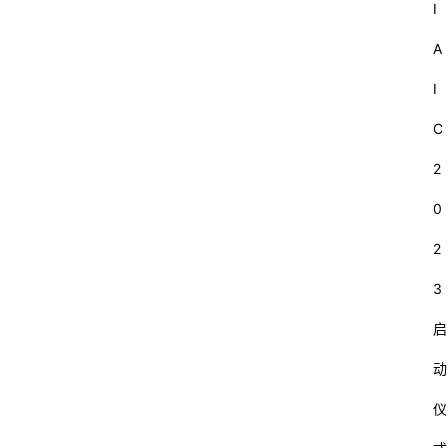
I
A
I
C
2
0
2
3
启
动
仪