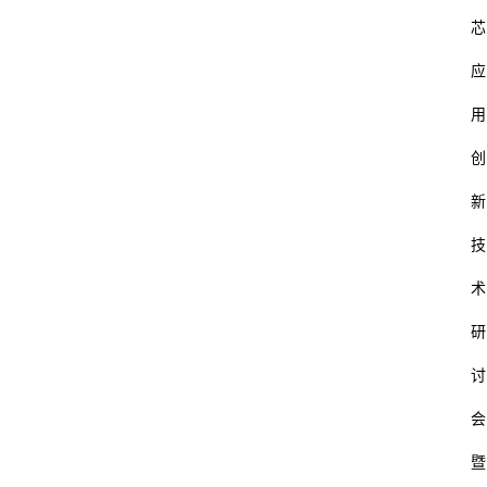
芯
应
用
创
新
技
术
研
讨
会
暨