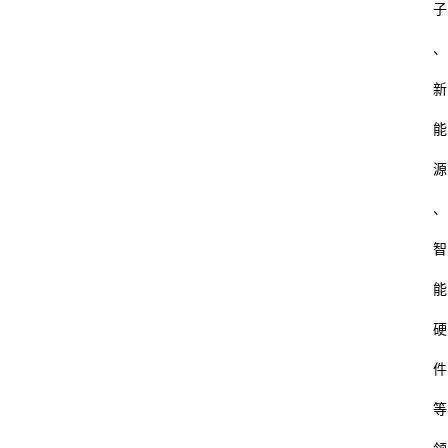
子
数
、
码
新
教
能
育
源
汽
、
车
智
游
能
戏
硬
体
件
育
等
装