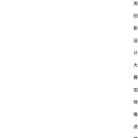
用
创
新
设
计
大
赛
加
快
推
进