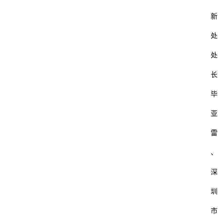
新
处
处
长
毕
亚
雷
、
深
圳
市