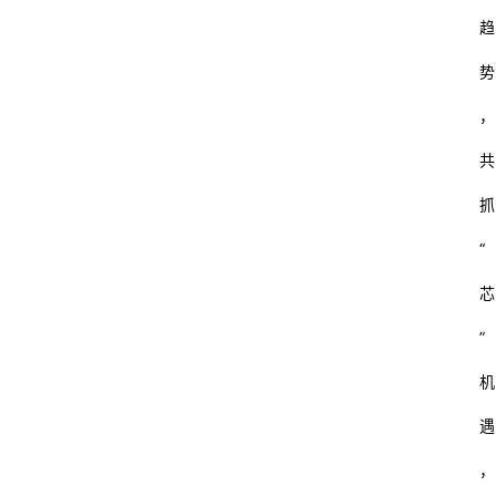
趋
势
，
共
抓
“
芯
”
机
遇
，