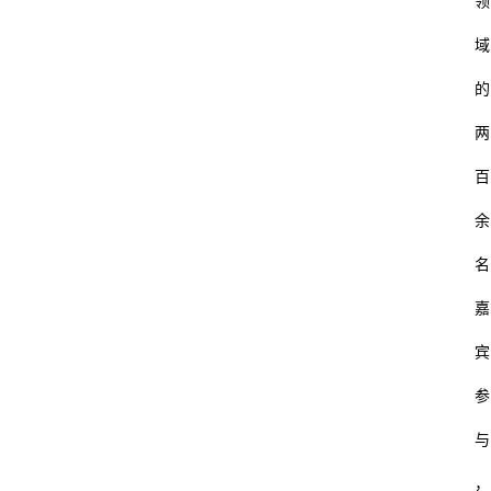
修
领
域
财
经
的
两
怎
通
百
余
名
嘉
宾
参
与
，