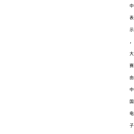
中
表
示
，
大
赛
由
中
国
电
子