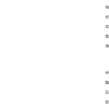
动
仪
式
现
场
中
国
芯
应