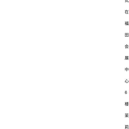
式
在
福
田
会
展
中
心
6
楼
茉
莉