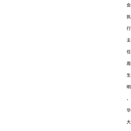
会
执
行
主
任
周
生
明
、
华
大