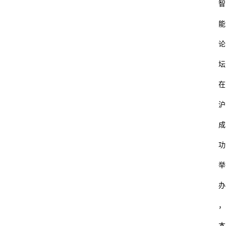
智
能
论
坛
在
沪
成
功
举
办
，
本