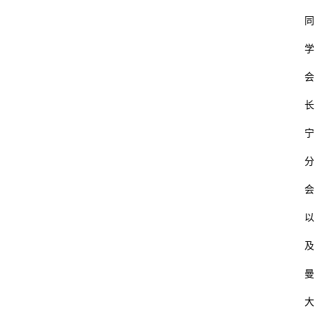
同
学
会
长
宁
分
会
以
及
曼
大