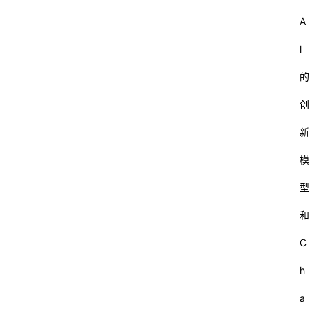
A
l
的
创
新
模
型
和
C
h
a