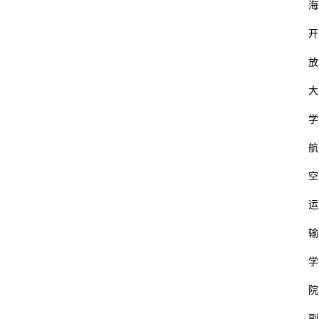
海
开
放
大
学
航
空
运
首
页
输
杂
学
谈
院
数
副