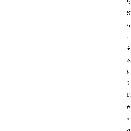
的
领
导
、
专
家
和
学
长
表
示
欢