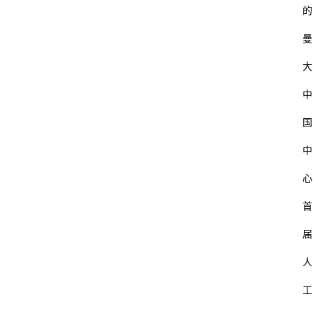
的
曼
大
中
国
中
心
首
届
人
工