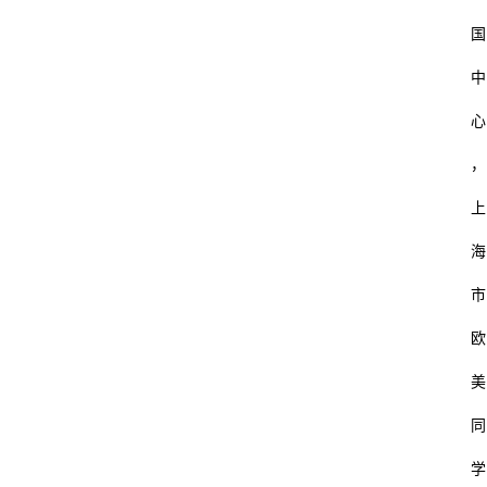
国
中
心
，
上
海
市
欧
美
同
学