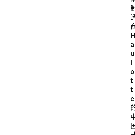
a
u
l
o
t
t
e