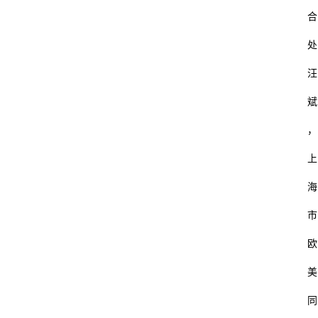
合
处
汪
斌
，
上
海
市
欧
美
同