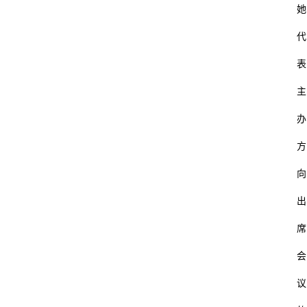
她
代
表
主
办
方
向
出
席
会
议