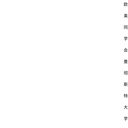
欧
美
同
学
会
曼
彻
斯
特
大
学