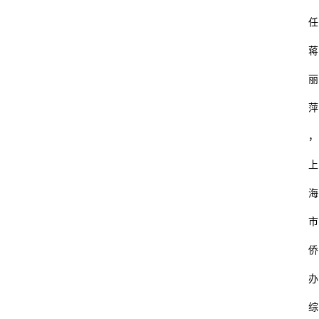
任
蒋
丽
萍
，
上
海
市
侨
办
综