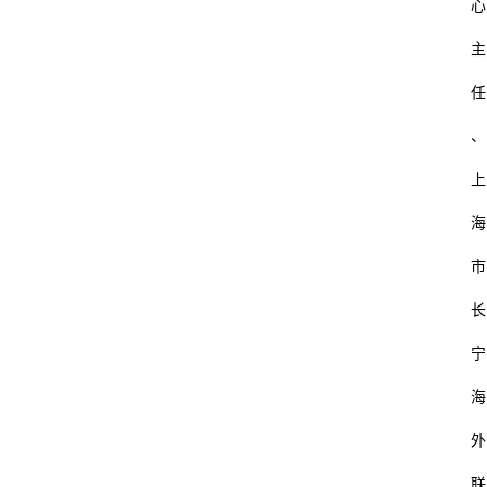
心
主
任
、
上
海
市
长
宁
海
外
联