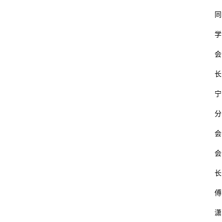
同
学
会
长
宁
分
会
会
长
傅
潇