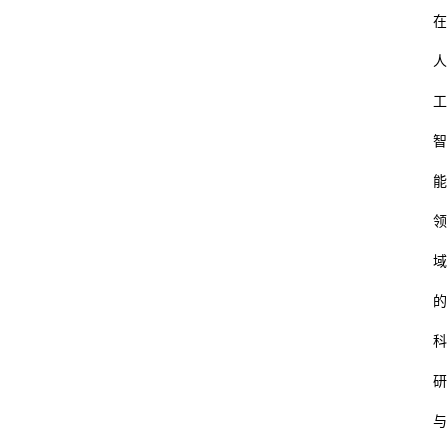
在
人
工
智
能
领
域
的
科
研
与