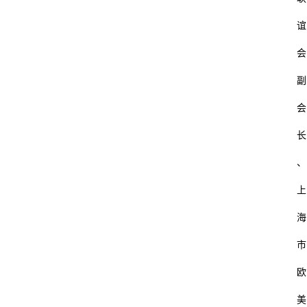
谊
会
副
会
长
、
上
海
市
欧
美