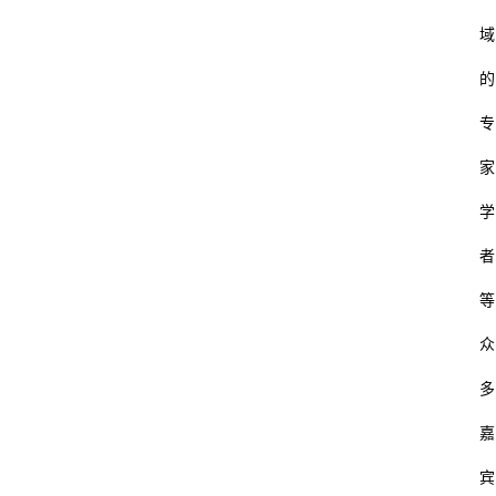
财
域
经
的
怎
专
通
家
学
者
等
众
多
嘉
宾