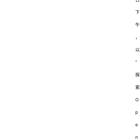
下
午
，
以
“
探
索
O
p
e
n