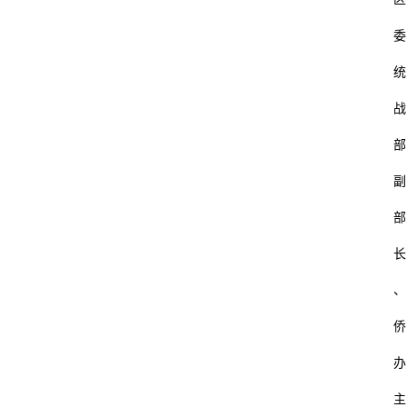
委
统
战
部
副
部
长
、
侨
办
主