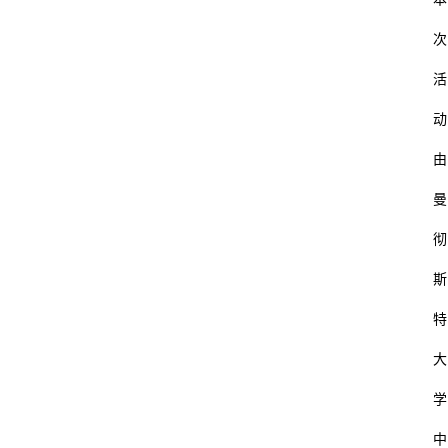
次
活
动
由
曼
彻
斯
特
大
学
中