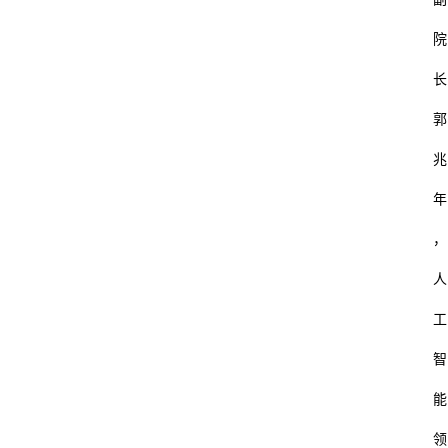
码
院
教
长
育
郭
汽
兆
车
年
游
，
戏
人
体
工
育
智
装
能
修
领