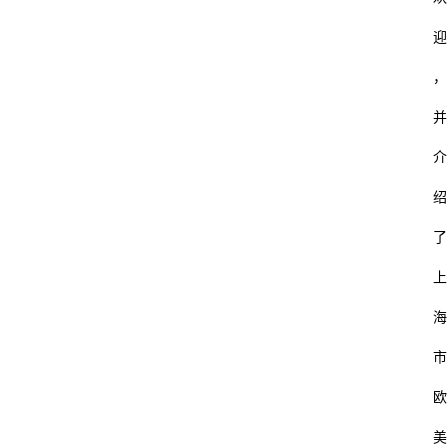
迎
，
并
介
绍
了
上
海
市
欧
美