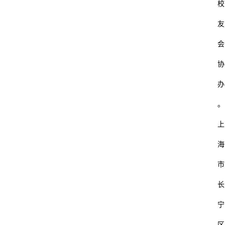
校
友
会
协
办
。
上
海
市
长
宁
区