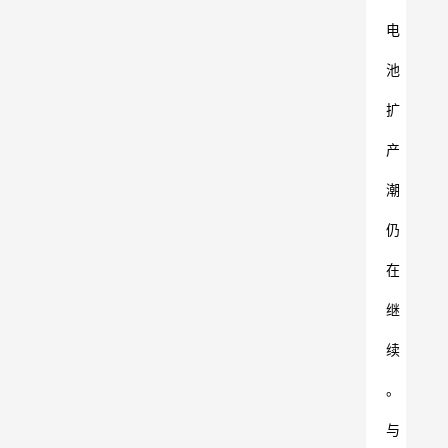
电
池
扩
产
潮
仍
在
继
续
。
与