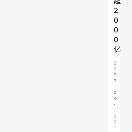
超
2
0
0
0
亿
2
0
2
3
-
0
4
-
1
6
0
1