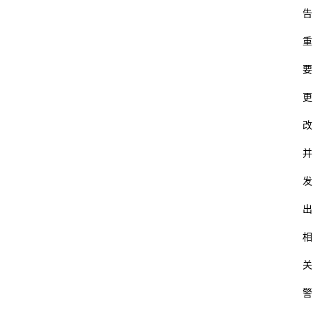
告
重
要
更
改
并
发
出
相
关
警