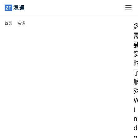
首页
杂谈
i
n
d
o