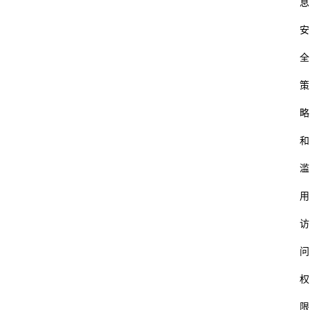
息
安
全
策
略
和
滥
用
访
问
权
限