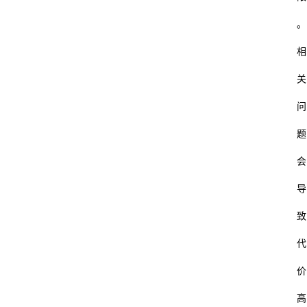
。
相
关
问
题
会
导
致
代
价
高