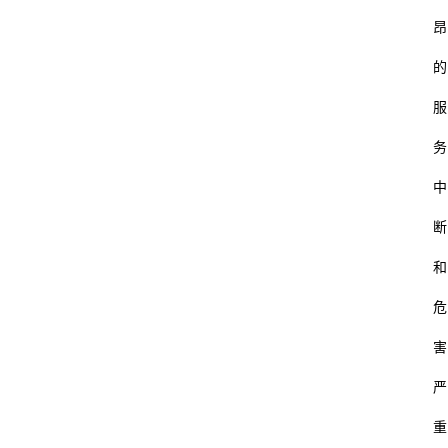
昂
的
服
务
中
断
和
危
害
严
重