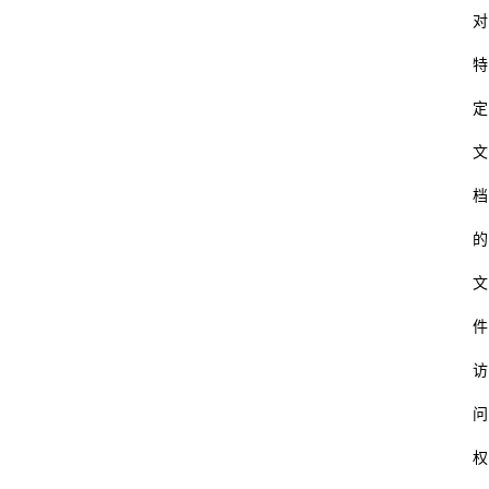
对
特
定
文
档
的
文
件
访
问
权