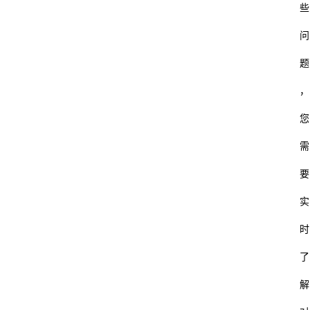
些
问
题
，
您
需
要
实
时
了
解