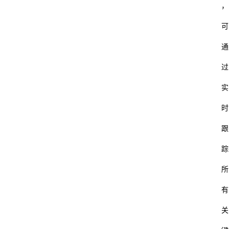
，
可
通
过
实
时
跟
踪
所
有
关