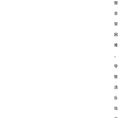
限
非
常
困
难
，
导
致
违
反
信