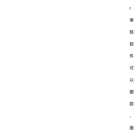
r
审
核
软
件
可
以
跟
踪
、
报