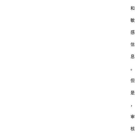
和
敏
感
信
息
。
但
是
，
审
核